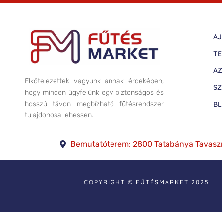
AJ
TE
AZ
Elkötelezettek vagyunk annak érdekében,
SZ
hogy minden ügyfelünk egy biztonságos és
B
hosszú távon megbízható fűtésrendszer
tulajdonosa lehessen.
Bemutatóterem: 2800 Tatabánya Tavasz
COPYRIGHT © FŰTÉSMARKET 2025