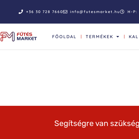
+36 30 728 7660
info@futesmarket.hu
H-P: 
FŐOLDAL
TERMÉKEK
KA
Segítségre van szükség