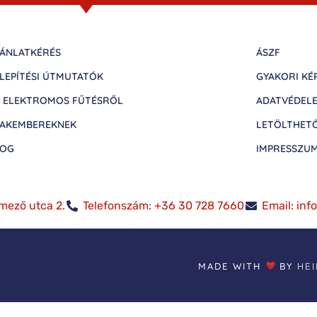
ÁNLATKÉRÉS
ÁSZF
LEPÍTÉSI ÚTMUTATÓK
GYAKORI KÉ
 ELEKTROMOS FŰTÉSRŐL
ADATVÉDEL
AKEMBEREKNEK
LETÖLTHET
LOG
IMPRESSZU
mező utca 2.
Telefonszám: +36 30 728 7660
Email: in
MADE WITH
BY
HE