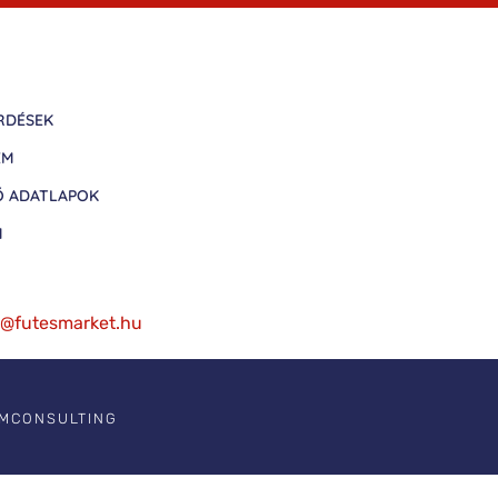
RDÉSEK
EM
Ő ADATLAPOK
M
fo@futesmarket.hu
IMCONSULTING