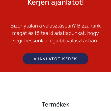
Kérjen ajánlatot!
Bizonytalan a választásban? Bízza ránk
magát és töltse ki adatlapunkat, hogy
segíthessünk a legjobb választásban.
AJÁNLATOT KÉREK
Termékek