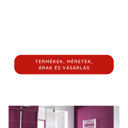
rendelkező Atlantic RSS 2012
elektromos törölközőszárító radiátor
kellemes meleg ad a fürdőszobában
és a törölközőket is megszárítja.
TERMÉKEK, MÉRETEK,
ÁRAK ÉS VÁSÁRLÁS