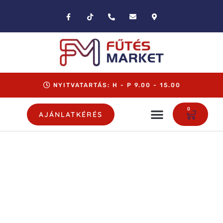
NYITVATARTÁS: H - P 9.00 - 15.00
0
AJÁNLATKÉRÉS
FÜRDŐSZOBA
KIEGÉSZÍTŐK
A klasszikusan letisztult formákkal