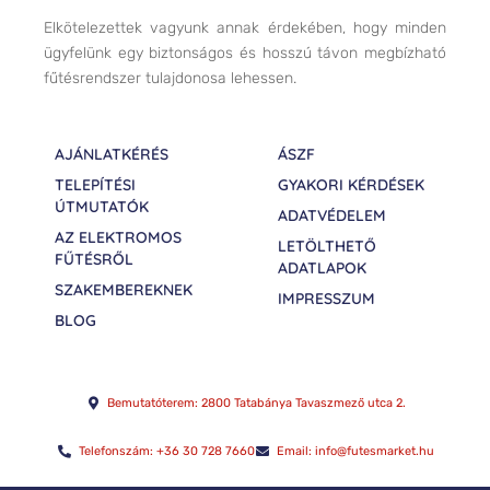
Elkötelezettek vagyunk annak érdekében, hogy minden
ügyfelünk egy biztonságos és hosszú távon megbízható
fűtésrendszer tulajdonosa lehessen.
AJÁNLATKÉRÉS
ÁSZF
TELEPÍTÉSI
GYAKORI KÉRDÉSEK
ÚTMUTATÓK
ADATVÉDELEM
AZ ELEKTROMOS
LETÖLTHETŐ
FŰTÉSRŐL
ADATLAPOK
SZAKEMBEREKNEK
IMPRESSZUM
BLOG
Bemutatóterem: 2800 Tatabánya Tavaszmező utca 2.
Telefonszám: +36 30 728 7660
Email: info@futesmarket.hu