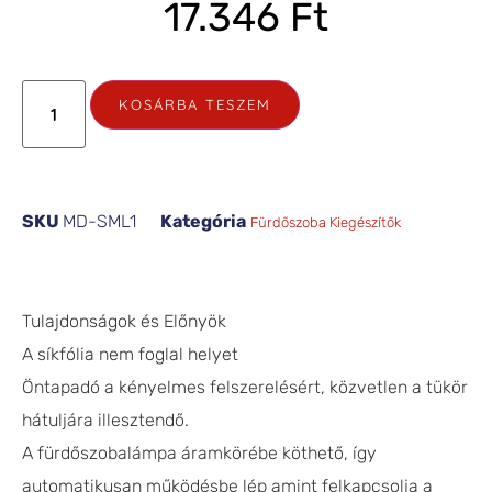
17.346
Ft
KOSÁRBA TESZEM
SKU
MD-SML1
Kategória
Fürdőszoba Kiegészítők
Tulajdonságok és Előnyök
A síkfólia nem foglal helyet
Öntapadó a kényelmes felszerelésért, közvetlen a tükör
hátuljára illesztendő.
A fürdőszobalámpa áramkörébe köthető, így
automatikusan működésbe lép amint felkapcsolja a