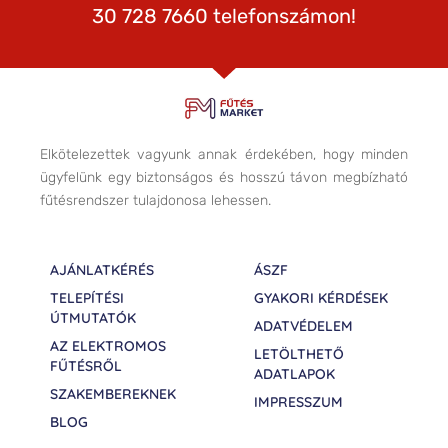
30 728 7660 telefonszámon!
Elkötelezettek vagyunk annak érdekében, hogy minden
ügyfelünk egy biztonságos és hosszú távon megbízható
fűtésrendszer tulajdonosa lehessen.
AJÁNLATKÉRÉS
ÁSZF
TELEPÍTÉSI
GYAKORI KÉRDÉSEK
ÚTMUTATÓK
ADATVÉDELEM
AZ ELEKTROMOS
LETÖLTHETŐ
FŰTÉSRŐL
ADATLAPOK
SZAKEMBEREKNEK
IMPRESSZUM
BLOG