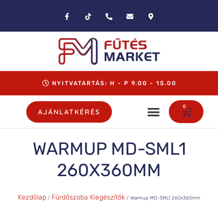
NYITVATARTÁS: H - P 9.00 - 15.00
0
AJÁNLATKÉRÉS
WARMUP MD-SML1
260X360MM
Kezdőlap
Fürdőszoba Kiegészítők
/
/ Warmup MD-SML1 260x360mm