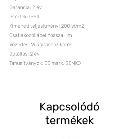
Garancia: 2 év
IP érték: IP54
Kimeneti teljesítmény: 200 W/m2
Csatlakozókábel hossza: 1m
Vezérlés: Világításhoz kötés
Jótállás: 2 év
Tanusítványok: CE mark, SEMKO
Kapcsolódó
termékek