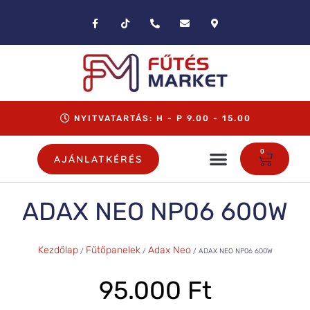
NYITVATARTÁS: H - P 9.00 - 15.00
0
AJÁNLATKÉRÉS
ADAX NEO NP06 600W
Kezdőlap
Fűtőpanelek
Adax Neo
/
/
/ ADAX NEO NP06 600W
95.000
Ft