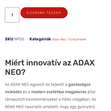
KOSÁRBA TESZEM
SKU
NP06
Kategóriák
,
Adax Neo
Fűtőpanelek
Miért innovatív az ADAX
NEO?
Az ADAX NEO egyesíti és teljesíti a
gazdaságos
működés
és a
modern esztétikai megjelenés
által
támasztott követelményeket a fűtés világában. Az
ADAX NEO használói amellett, hogy egy gyönyörű,