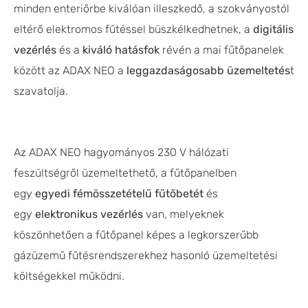
minden enteriőrbe kiválóan illeszkedő, a szokványostól
eltérő elektromos fűtéssel büszkélkedhetnek, a
digitális
vezérlés
és a
kiváló hatásfok
révén a mai fűtőpanelek
között az ADAX NEO a
leggazdaságosabb üzemeltetés
t
szavatolja.
Az ADAX NEO hagyományos 230 V hálózati
feszültségről üzemeltethető, a fűtőpanelben
egy
egyedi fémösszetételű fűtőbetét
és
egy
elektronikus vezérlés
van, melyeknek
köszönhetően a fűtőpanel képes a legkorszerűbb
gázüzemű fűtésrendszerekhez hasonló üzemeltetési
költségekkel működni.