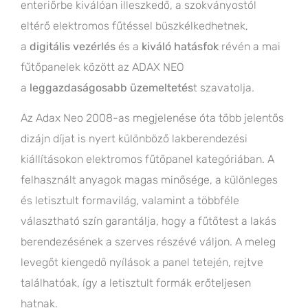
enteriőrbe kiválóan illeszkedő, a szokványostól
eltérő elektromos fűtéssel büszkélkedhetnek,
a
digitális vezérlés
és a
kiváló hatásfok
révén a mai
fűtőpanelek között az ADAX NEO
a
leggazdaságosabb üzemeltetés
t szavatolja.
Az Adax Neo 2008-as megjelenése óta több jelentős
dizájn díjat is nyert különböző lakberendezési
kiállításokon elektromos fűtőpanel kategóriában. A
felhasznált anyagok magas minősége, a különleges
és letisztult formavilág, valamint a többféle
választható szín garantálja, hogy a fűtőtest a lakás
berendezésének a szerves részévé váljon. A meleg
levegőt kiengedő nyílások a panel tetején, rejtve
találhatóak, így a letisztult formák erőteljesen
hatnak.