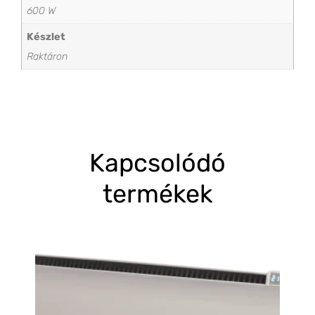
600 W
Készlet
Raktáron
Kapcsolódó
termékek