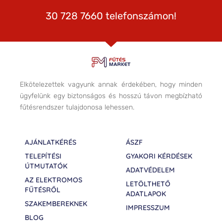
30 728 7660 telefonszámon!
Elkötelezettek vagyunk annak érdekében, hogy minden
ügyfelünk egy biztonságos és hosszú távon megbízható
fűtésrendszer tulajdonosa lehessen.
AJÁNLATKÉRÉS
ÁSZF
TELEPÍTÉSI
GYAKORI KÉRDÉSEK
ÚTMUTATÓK
ADATVÉDELEM
AZ ELEKTROMOS
LETÖLTHETŐ
FŰTÉSRŐL
ADATLAPOK
SZAKEMBEREKNEK
IMPRESSZUM
BLOG