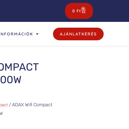
0
0
Ft
INFORMÁCIÓK
AJÁNLATKÉRÉS
COMPACT
800W
/ ADAX Wifi Compact
pact
W