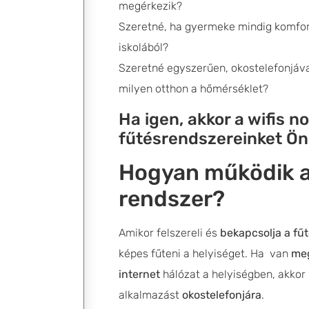
megérkezik?
Szeretné, ha gyermeke mindig komfor
iskolából?
Szeretné egyszerűen, okostelefonjával
milyen otthon a hőmérséklet?
Ha igen, akkor a wifis n
fűtésrendszereinket Önn
Hogyan működik a
rendszer?
Amikor felszereli és
bekapcsolja a fű
képes fűteni a helyiséget. Ha van
meg
internet
hálózat a helyiségben, akkor l
alkalmazást
okostelefonjára
.