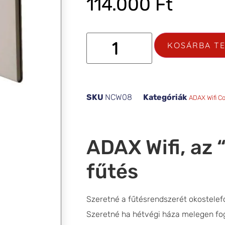
114.000
Ft
KOSÁRBA T
SKU
NCW08
Kategóriák
ADAX Wifi C
ADAX Wifi, az 
fűtés
Szeretné a fűtésrendszerét okostelef
Szeretné ha hétvégi háza melegen fo