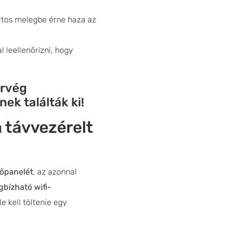
tos melegbe érne haza az
 leellenőrizni, hogy
orvég
ek találták ki!
 távvezérelt
tőpanelét
, az azonnal
bízható wifi-
e kell töltenie egy