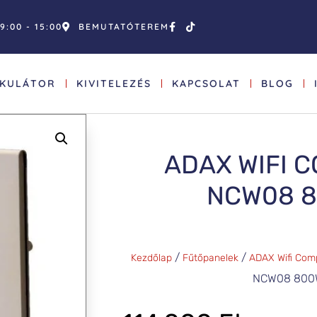
9:00 - 15:00
BEMUTATÓTEREM
LKULÁTOR
KIVITELEZÉS
KAPCSOLAT
BLOG
ADAX WIFI 
NCW08 
/
/
Kezdőlap
Fűtőpanelek
ADAX Wifi Com
NCW08 800