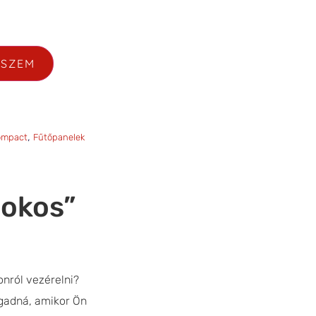
ESZEM
,
ompact
Fűtőpanelek
“okos”
onról vezérelni?
gadná, amikor Ön