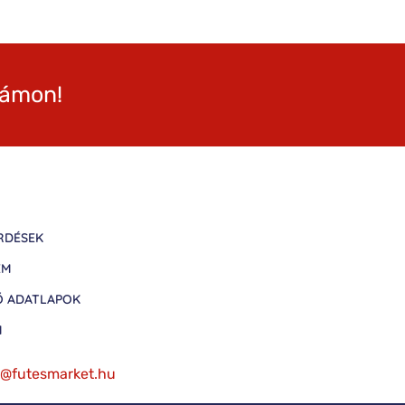
zámon!
RDÉSEK
EM
Ő ADATLAPOK
M
fo@futesmarket.hu