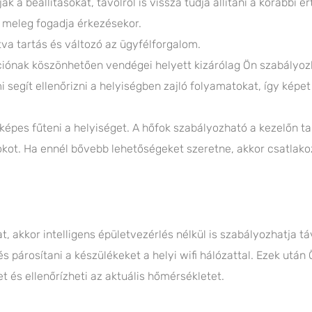
a beállításokat, távolról is vissza tudja állítani a korábbi ér
 meleg fogadja érkezésekor.
tva tartás és változó az ügyfélforgalom.
ciónak köszönhetően vendégei helyett kizárólag Ön szabályozh
mi segít ellenőrizni a helyiségben zajló folyamatokat, így képe
 képes fűteni a helyiséget. A hőfok szabályozható a kezelőn t
fokot. Ha ennél bővebb lehetőségeket szeretne, akkor csatlakoz
, akkor intelligens épületvezérlés nélkül is szabályozhatja t
 párosítani a készülékeket a helyi wifi hálózattal. Ezek után 
 és ellenőrízheti az aktuális hőmérsékletet.