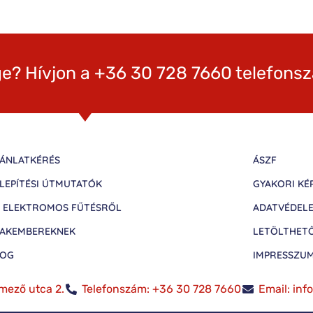
e? Hívjon a +36 30 728 7660 telefons
ÁNLATKÉRÉS
ÁSZF
LEPÍTÉSI ÚTMUTATÓK
GYAKORI KÉ
 ELEKTROMOS FŰTÉSRŐL
ADATVÉDEL
AKEMBEREKNEK
LETÖLTHET
LOG
IMPRESSZU
mező utca 2.
Telefonszám: +36 30 728 7660
Email: in