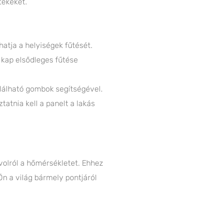
tékeket.
atja a helyiségek fűtését.
t kap elsődleges fűtése
alálható gombok segítségével.
tatnia kell a panelt a lakás
ávolról a hőmérsékletet. Ehhez
Ön a világ bármely pontjáról