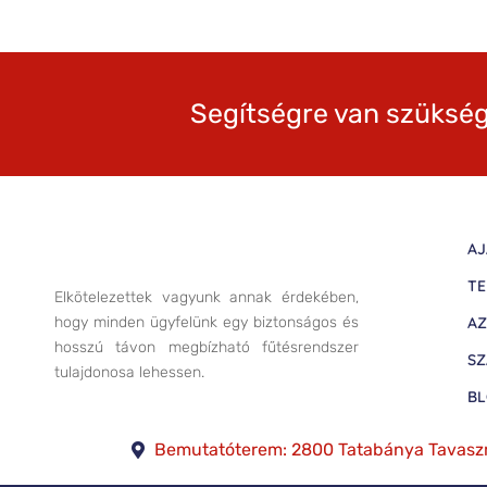
Segítségre van szükség
AJ
TE
Elkötelezettek vagyunk annak érdekében,
hogy minden ügyfelünk egy biztonságos és
AZ
hosszú távon megbízható fűtésrendszer
SZ
tulajdonosa lehessen.
B
Bemutatóterem: 2800 Tatabánya Tavasz