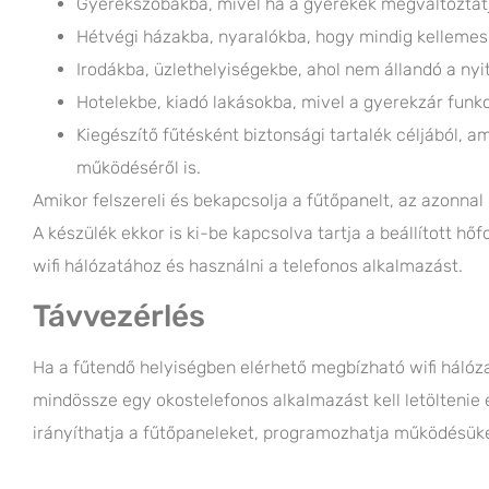
Gyerekszobákba, mivel ha a gyerekek megváltoztatják 
Hétvégi házakba, nyaralókba, hogy mindig kellemes
Irodákba, üzlethelyiségekbe, ahol nem állandó a nyi
Hotelekbe, kiadó lakásokba, mivel a gyerekzár funk
Kiegészítő fűtésként biztonsági tartalék céljából, a
működéséről is.
Amikor felszereli és bekapcsolja a fűtőpanelt, az azonnal
A készülék ekkor is ki-be kapcsolva tartja a beállított hő
wifi hálózatához és használni a telefonos alkalmazást.
Távvezérlés
Ha a fűtendő helyiségben elérhető megbízható wifi hálózat
mindössze egy okostelefonos alkalmazást kell letöltenie és
irányíthatja a fűtőpaneleket, programozhatja működésüket