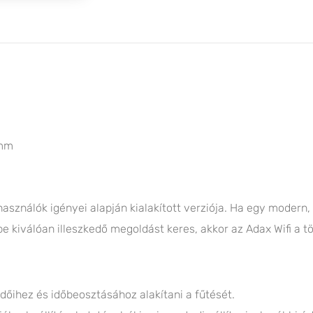
 mm
asználók igényei alapján kialakított verziója. Ha egy modern, 
rbe kiválóan illeszkedő megoldást keres, akkor az Adax Wifi a t
dőihez és időbeosztásához alakítani a fűtését.