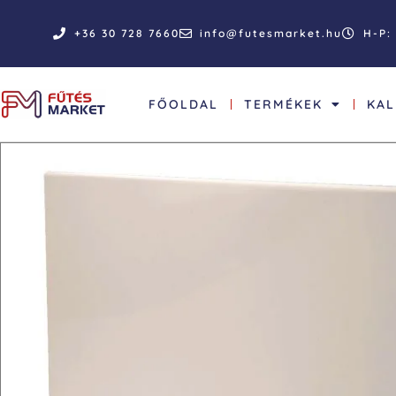
+36 30 728 7660
info@futesmarket.hu
H-P: 
FŐOLDAL
TERMÉKEK
KA