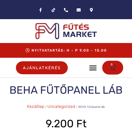
NYITVATARTÁS: H - P 9.00 - 15.00
0
AJÁNLATKÉRÉS
BEHA FŰTŐPANEL LÁB
Kezdőlap
Uncategorized
/
/ BEHA fűtőpanel láb
9.200
Ft