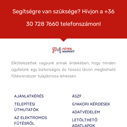
Segítségre van szüksége? Hívjon a +36
30 728 7660 telefonszámon!
Elkötelezettek vagyunk annak érdekében, hogy minden
ügyfelünk egy biztonságos és hosszú távon megbízható
fűtésrendszer tulajdonosa lehessen.
AJÁNLATKÉRÉS
ÁSZF
TELEPÍTÉSI
GYAKORI KÉRDÉSEK
ÚTMUTATÓK
ADATVÉDELEM
AZ ELEKTROMOS
LETÖLTHETŐ
FŰTÉSRŐL
ADATLAPOK