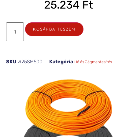
25.234
Ft
KOSÁRBA TESZEM
SKU
W25SM500
Kategória
Hó és Jégmentesítés