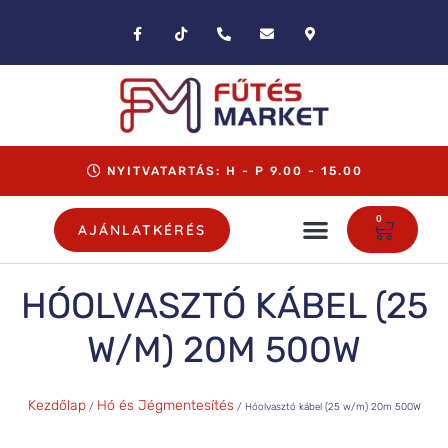
NYITVATARTÁS: H - P 9.00 - 15.00
0
AJÁNLATKÉRÉS
HÓOLVASZTÓ KÁBEL (25
W/M) 20M 500W
Kezdőlap
Hó és Jégmentesítés
/
/ Hóolvasztó kábel (25 w/m) 20m 500W