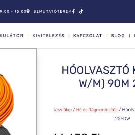
9:00 - 15:00
BEMUTATÓTEREM
LKULÁTOR
KIVITELEZÉS
KAPCSOLAT
BLOG
HÓOLVASZTÓ K
W/M) 90M
/
/ Hóolv
Kezdőlap
Hó és Jégmentesítés
2250W