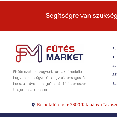
Segítségre van szükség
AJ
TE
AZ
Elkötelezettek vagyunk annak érdekében,
SZ
hogy minden ügyfelünk egy biztonságos és
B
hosszú távon megbízható fűtésrendszer
tulajdonosa lehessen.
Bemutatóterem: 2800 Tatabánya Tavasz