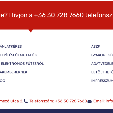
e? Hívjon a +36 30 728 7660 telefons
ÁNLATKÉRÉS
ÁSZF
LEPÍTÉSI ÚTMUTATÓK
GYAKORI KÉ
 ELEKTROMOS FŰTÉSRŐL
ADATVÉDEL
AKEMBEREKNEK
LETÖLTHET
LOG
IMPRESSZU
mező utca 2.
Telefonszám: +36 30 728 7660
Email: in