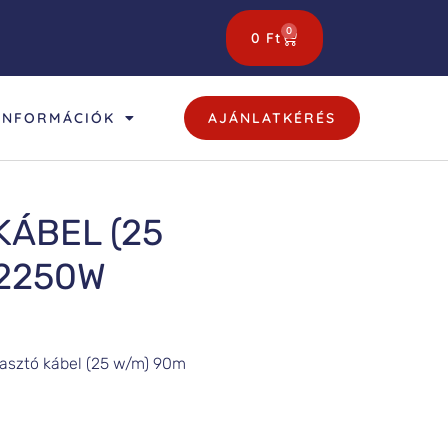
0
0
Ft
INFORMÁCIÓK
AJÁNLATKÉRÉS
ÁBEL (25
 2250W
asztó kábel (25 w/m) 90m