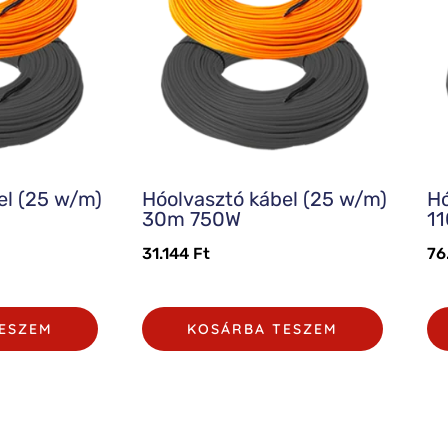
el (25 w/m)
Hóolvasztó kábel (25 w/m)
Hó
30m 750W
1
31.144
Ft
76
ESZEM
KOSÁRBA TESZEM