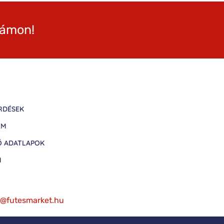
zámon!
RDÉSEK
EM
Ő ADATLAPOK
M
fo@futesmarket.hu