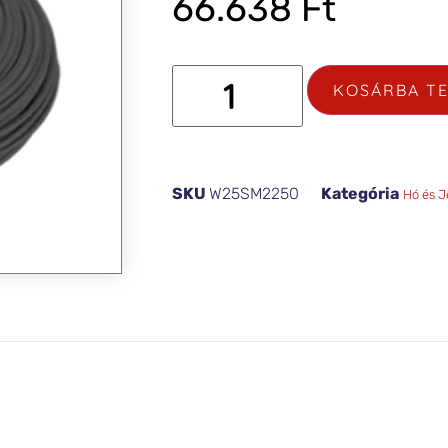
66.638
Ft
KOSÁRBA T
SKU
W25SM2250
Kategória
Hó és 