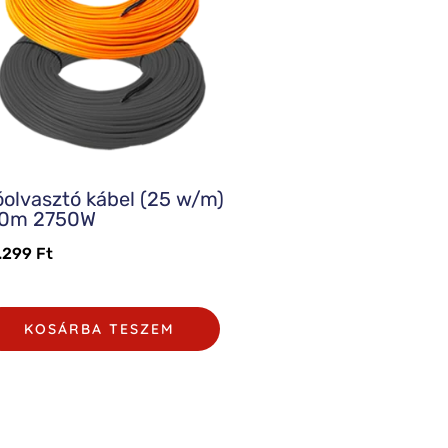
olvasztó kábel (25 w/m)
10m 2750W
.299
Ft
KOSÁRBA TESZEM