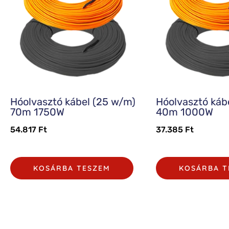
Hóolvasztó kábel (25 w/m)
Hóolvasztó káb
70m 1750W
40m 1000W
54.817
Ft
37.385
Ft
KOSÁRBA TESZEM
KOSÁRBA T