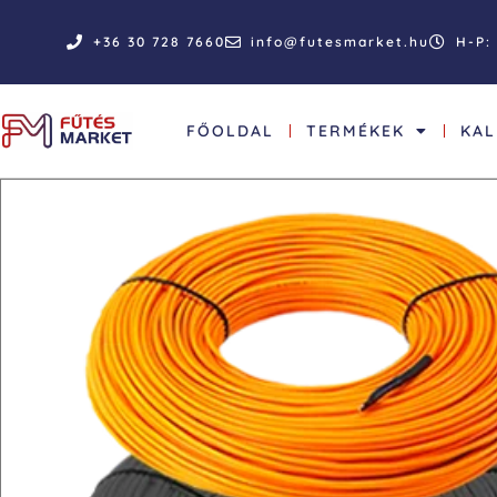
+36 30 728 7660
info@futesmarket.hu
H-P: 
FŐOLDAL
TERMÉKEK
KA