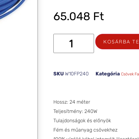
65.048
Ft
KOSÁRBA T
SKU
W10FP240
Kategória
Csövek F
Hossz: 24 méter
Teljesítmény: 240W
Tulajdonságok és előnyök
Fém és műanyag csövekhez