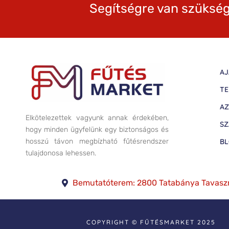
Segítségre van szükség
AJ
TE
AZ
Elkötelezettek vagyunk annak érdekében,
SZ
hogy minden ügyfelünk egy biztonságos és
B
hosszú távon megbízható fűtésrendszer
tulajdonosa lehessen.
Bemutatóterem: 2800 Tatabánya Tavasz
COPYRIGHT © FŰTÉSMARKET 2025