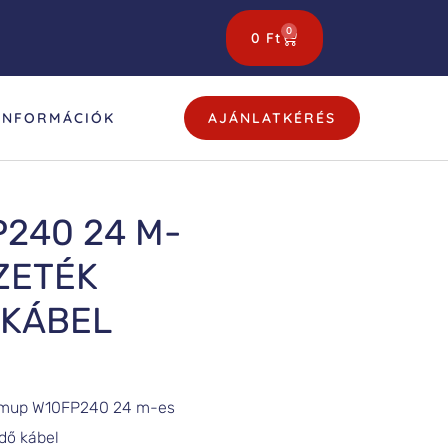
0
0
Ft
INFORMÁCIÓK
AJÁNLATKÉRÉS
240 24 M-
ZETÉK
 KÁBEL
mup W10FP240 24 m-es
dő kábel