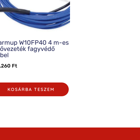
armup W10FP40 4 m-es
ővezeték fagyvédő
bel
.260
Ft
KOSÁRBA TESZEM