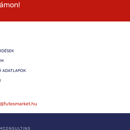
zámon!
RDÉSEK
EM
Ő ADATLAPOK
M
fo@futesmarket.hu
IMCONSULTING