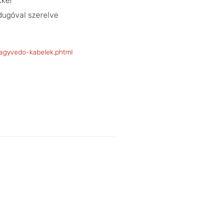
kkel
dugóval szerelve
agyvedo-kabelek.phtml