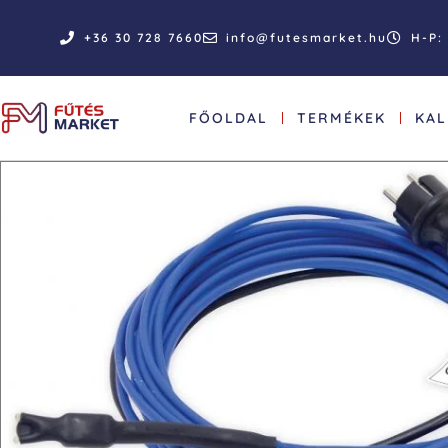
+36 30 728 7660
info@futesmarket.hu
H-P: 
FŐOLDAL
TERMÉKEK
KA