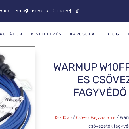
9:00 - 15:00
BEMUTATÓTEREM
LKULÁTOR
KIVITELEZÉS
KAPCSOLAT
BLOG
WARMUP W10FP
ES CSŐVE
FAGYVÉDŐ
/
/ War
Kezdőlap
Csövek Fagyvédelme
csővezeték fagyvé