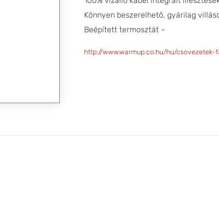
100% vízálló kábel integrált illesztése
Könnyen beszerelhető, gyárilag villás
Beépített termosztát –
http://www.warmup.co.hu/hu/csovezetek-f