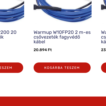
200 20
Warmup W10FP20 2 m-es
W
ék
csővezeték fagyvédő
cs
kábel
ká
20.894
Ft
23
ESZEM
KOSÁRBA TESZEM