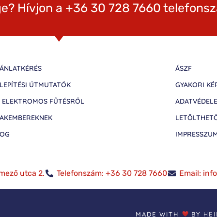
e? Hívjon a +36 30 728 7660 telefons
ÁNLATKÉRÉS
ÁSZF
LEPÍTÉSI ÚTMUTATÓK
GYAKORI KÉ
 ELEKTROMOS FŰTÉSRŐL
ADATVÉDEL
AKEMBEREKNEK
LETÖLTHET
LOG
IMPRESSZU
mező utca 2.
Telefonszám: +36 30 728 7660
Email: in
MADE WITH
BY
HE