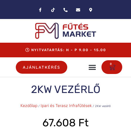
NYITVATARTÁS: H - P 9.00 - 15.00
0
AJÁNLATKÉRÉS
2KW VEZÉRLŐ
Kezdőlap
Ipari és Terasz Infrafűtések
/
/ 2KW vezérlő
67.608
Ft