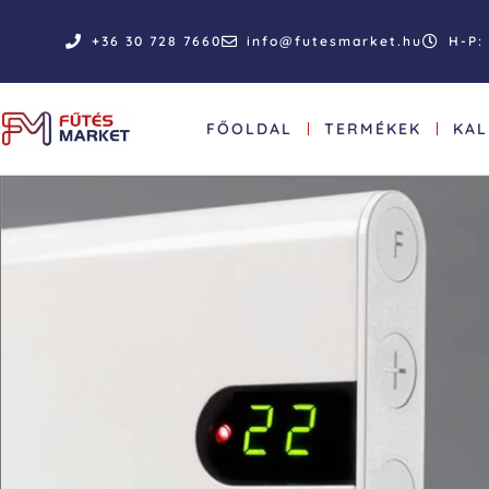
+36 30 728 7660
info@futesmarket.hu
H-P: 
FŐOLDAL
TERMÉKEK
KA