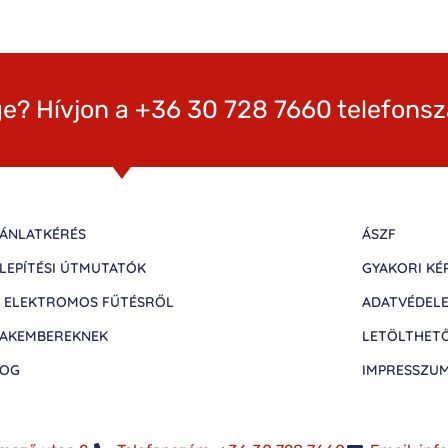
e? Hívjon a +36 30 728 7660 telefons
ÁNLATKÉRÉS
ÁSZF
LEPÍTÉSI ÚTMUTATÓK
GYAKORI KÉ
 ELEKTROMOS FŰTÉSRŐL
ADATVÉDEL
AKEMBEREKNEK
LETÖLTHET
LOG
IMPRESSZU