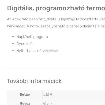
Digitális, programozható term
Az Adax Neo beépített, digitális kijelzőjű termosztáttal r
helyiséget. A hőfok szabályozható a panel oldalán találha
Napi/heti program
Gyerekzár
Nyitott ablak érzékelése
További információk
Betáp
4,35 A
Hossz
76 cm