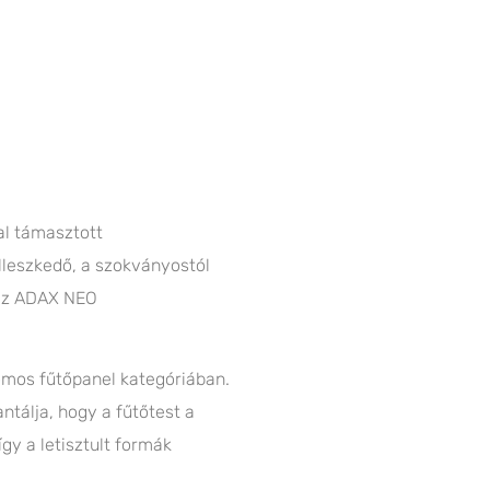
al támasztott
lleszkedő, a szokványostól
 az ADAX NEO
romos fűtőpanel kategóriában.
ntálja, hogy a fűtőtest a
gy a letisztult formák