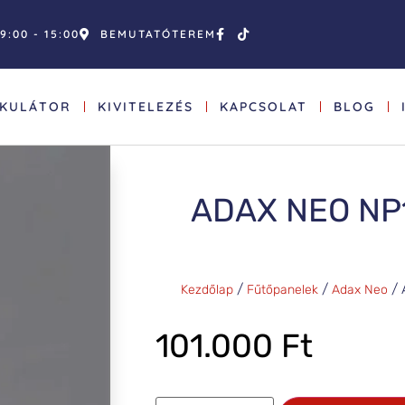
9:00 - 15:00
BEMUTATÓTEREM
LKULÁTOR
KIVITELEZÉS
KAPCSOLAT
BLOG
ADAX NEO NP
/
/
/ 
Kezdőlap
Fűtőpanelek
Adax Neo
101.000
Ft