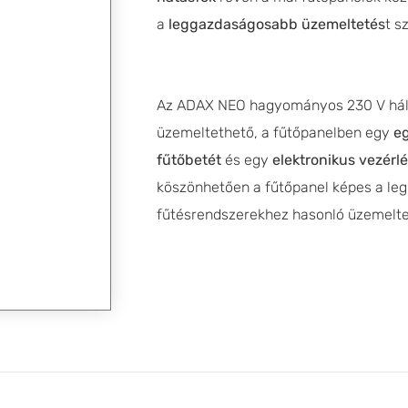
a
leggazdaságosabb üzemeltetés
t s
Az ADAX NEO hagyományos 230 V háló
üzemeltethető, a fűtőpanelben egy
e
fűtőbetét
és egy
elektronikus vezérl
köszönhetően a fűtőpanel képes a l
fűtésrendszerekhez hasonló üzemelte