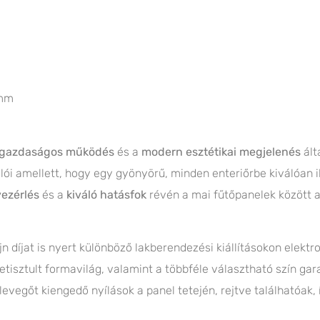
 mm
gazdaságos működés
és a
modern esztétikai megjelenés
ált
i amellett, hogy egy gyönyörű, minden enteriőrbe kiválóan i
vezérlés
és a
kiváló hatásfok
révén a mai fűtőpanelek között
 díjat is nyert különböző lakberendezési kiállításokon elekt
isztult formavilág, valamint a többféle választható szín gara
vegőt kiengedő nyílások a panel tetején, rejtve találhatóak, í