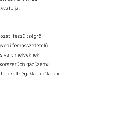
zavatolja.
zati feszültségről
gyedi fémösszetételű
és
van, melyeknek
egkorszerűbb gázüzemű
tési költségekkel működni.