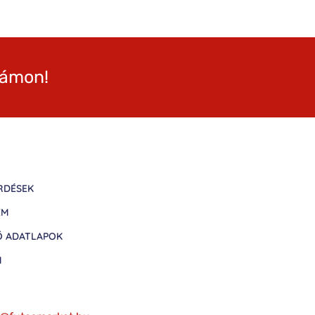
zámon!
RDÉSEK
EM
Ő ADATLAPOK
M