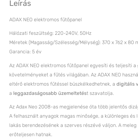
Leírás
ADAX NEO elektromos fűtőpanel
Hálózati feszültség: 220-240V, 50Hz
Méretek (Magasság/Szélesség/Mélység): 370 x 762 x 80
Garancia: 5 év
Az ADAX NEO elektromos fűtőpanel egyesíti és teljesíti a
követelményeket a fűtés világában. Az ADAX NEO használó
eltérő elektromos fűtéssel büszkélkedhetnek, a
digitális 
a
leggazdaságosabb üzemeltetés
t szavatolja.
Az Adax Neo 2008-as megjelenése óta több jelentős dizájn
A felhasznált anyagok magas minősége, a különleges és let
lakás berendezésének a szerves részévé váljon. A meleg le
erőteljesen hatnak.