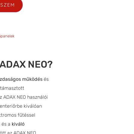
ESZEM
őpanelek
z ADAX NEO?
zdaságos működés
és
 támasztott
Az ADAX NEO használói
enteriőrbe kiválóan
ektromos fűtéssel
s
és a
kiváló
zött az ADAX NEO