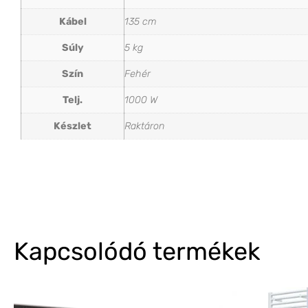
Kábel
135 cm
Súly
5 kg
Szín
Fehér
Telj.
1000 W
Készlet
Raktáron
Kapcsolódó termékek