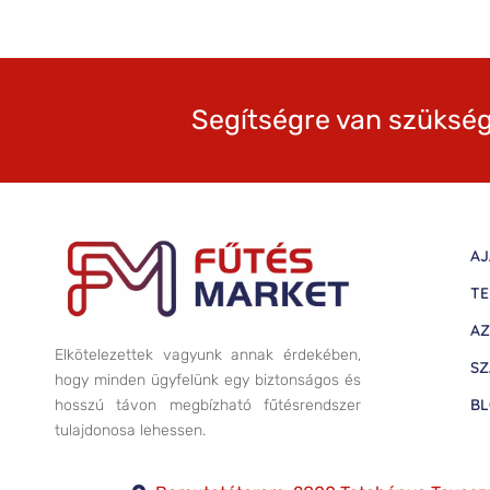
Segítségre van szükség
AJ
TE
AZ
Elkötelezettek vagyunk annak érdekében,
SZ
hogy minden ügyfelünk egy biztonságos és
B
hosszú távon megbízható fűtésrendszer
tulajdonosa lehessen.