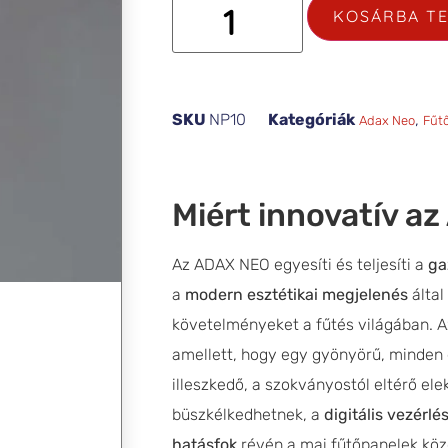
KOSÁRBA T
SKU
NP10
Kategóriák
,
Adax Neo
Fűt
Miért innovatív a
Az ADAX NEO egyesíti és teljesíti a
ga
a
modern esztétikai megjelenés
által
követelményeket a fűtés világában. 
amellett, hogy egy gyönyörű, minden 
illeszkedő, a szokványostól eltérő el
büszkélkedhetnek, a
digitális vezérlé
hatásfok
révén a mai fűtőpanelek kö