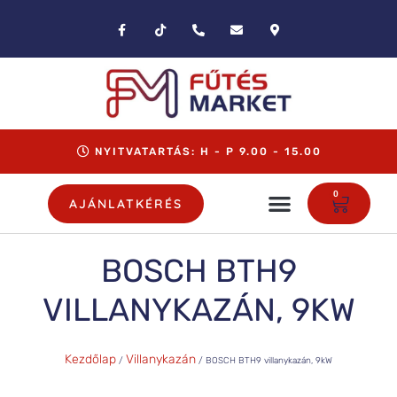
NYITVATARTÁS: H - P 9.00 - 15.00
0
AJÁNLATKÉRÉS
BOSCH BTH9
VILLANYKAZÁN, 9KW
Kezdőlap
Villanykazán
/
/ BOSCH BTH9 villanykazán, 9kW