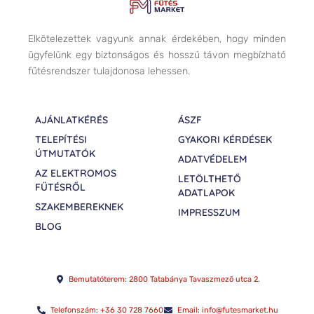
Elkötelezettek vagyunk annak érdekében, hogy minden
ügyfelünk egy biztonságos és hosszú távon megbízható
fűtésrendszer tulajdonosa lehessen.
AJÁNLATKÉRÉS
ÁSZF
TELEPÍTÉSI
GYAKORI KÉRDÉSEK
ÚTMUTATÓK
ADATVÉDELEM
AZ ELEKTROMOS
LETÖLTHETŐ
FŰTÉSRŐL
ADATLAPOK
SZAKEMBEREKNEK
IMPRESSZUM
BLOG
Bemutatóterem: 2800 Tatabánya Tavaszmező utca 2.
Telefonszám: +36 30 728 7660
Email: info@futesmarket.hu