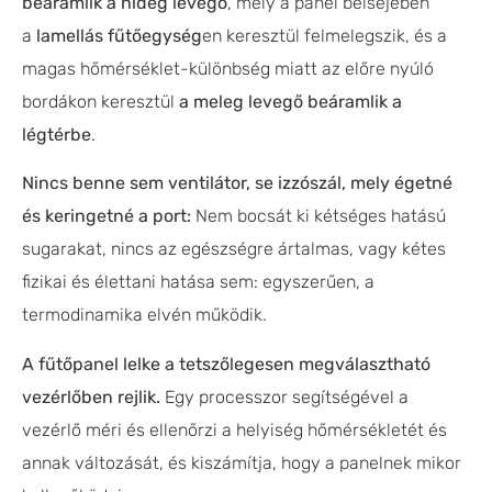
beáramlik a hideg levegő
, mely a panel belsejében
a
lamellás fűtőegység
en keresztül felmelegszik, és a
magas hőmérséklet-különbség miatt az előre nyúló
bordákon keresztül
a meleg levegő beáramlik a
légtérbe
.
Nincs benne sem ventilátor, se izzószál, mely égetné
és keringetné a port:
Nem bocsát ki kétséges hatású
sugarakat, nincs az egészségre ártalmas, vagy kétes
fizikai és élettani hatása sem: egyszerűen, a
termodinamika elvén működik.
A fűtőpanel lelke a tetszőlegesen megválasztható
vezérlőben rejlik.
Egy processzor segítségével a
vezérlő méri és ellenőrzi a helyiség hőmérsékletét és
annak változását, és kiszámítja, hogy a panelnek mikor