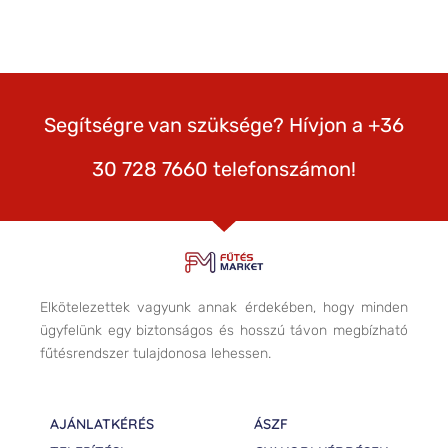
Segítségre van szüksége? Hívjon a +36
30 728 7660 telefonszámon!
Elkötelezettek vagyunk annak érdekében, hogy minden
ügyfelünk egy biztonságos és hosszú távon megbízható
fűtésrendszer tulajdonosa lehessen.
AJÁNLATKÉRÉS
ÁSZF