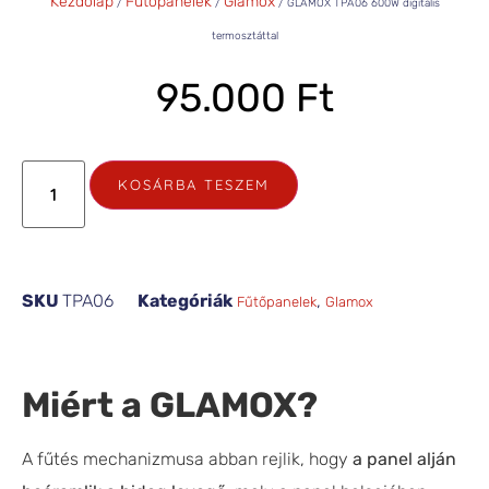
Kezdőlap
Fűtőpanelek
Glamox
/
/
/ GLAMOX TPA06 600W digitális
termosztáttal
95.000
Ft
KOSÁRBA TESZEM
SKU
TPA06
Kategóriák
,
Fűtőpanelek
Glamox
Miért a GLAMOX?
A fűtés mechanizmusa abban rejlik, hogy
a panel alján