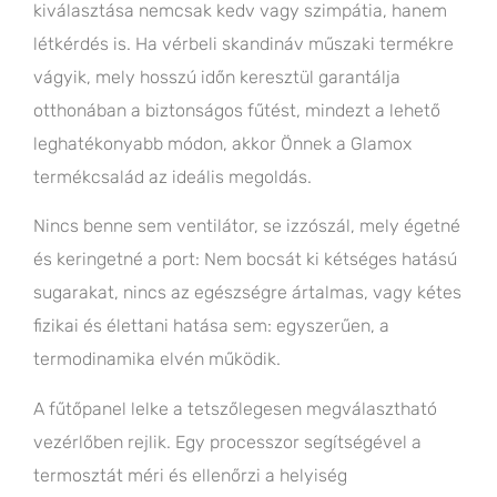
kiválasztása nemcsak kedv vagy szimpátia, hanem
létkérdés is. Ha vérbeli skandináv műszaki termékre
vágyik, mely hosszú időn keresztül garantálja
otthonában a biztonságos fűtést, mindezt a lehető
leghatékonyabb módon, akkor Önnek a Glamox
termékcsalád az ideális megoldás.
Nincs benne sem ventilátor, se izzószál, mely égetné
és keringetné a port: Nem bocsát ki kétséges hatású
sugarakat, nincs az egészségre ártalmas, vagy kétes
fizikai és élettani hatása sem: egyszerűen, a
termodinamika elvén működik.
A fűtőpanel lelke a tetszőlegesen megválasztható
vezérlőben rejlik. Egy processzor segítségével a
termosztát méri és ellenőrzi a helyiség