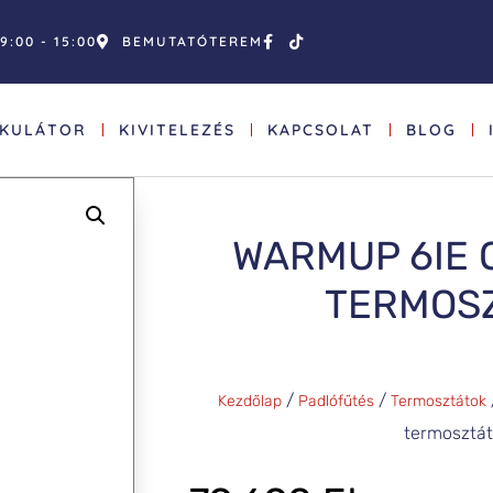
9:00 - 15:00
BEMUTATÓTEREM
LKULÁTOR
KIVITELEZÉS
KAPCSOLAT
BLOG
WARMUP 6IE O
TERMOS
/
/
Kezdőlap
Padlófűtés
Termosztátok
termosztát