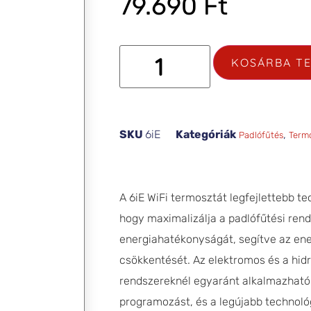
79.690
Ft
KOSÁRBA T
SKU
6iE
Kategóriák
,
Padlófűtés
Term
A 6iE WiFi termosztát legfejlettebb te
hogy maximalizálja a padlófűtési ren
energiahatékonyságát, segítve az en
csökkentését. Az elektromos és a hidr
rendszereknél egyaránt alkalmazható
programozást, és a legújabb technoló