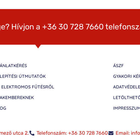
e? Hívjon a +36 30 728 7660 telefons
ÁNLATKÉRÉS
ÁSZF
LEPÍTÉSI ÚTMUTATÓK
GYAKORI KÉ
 ELEKTROMOS FŰTÉSRŐL
ADATVÉDEL
AKEMBEREKNEK
LETÖLTHET
LOG
IMPRESSZU
mező utca 2.
Telefonszám: +36 30 728 7660
Email: in