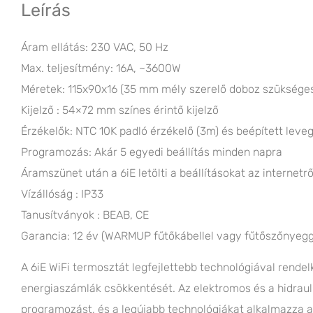
Leírás
Áram ellátás: 230 VAC, 50 Hz
Max. teljesítmény: 16A, ~3600W
Méretek: 115x90x16 (35 mm mély szerelő doboz szüksége
Kijelző : 54×72 mm színes érintő kijelző
Érzékelők: NTC 10K padló érzékelő (3m) és beépített leve
Programozás: Akár 5 egyedi beállítás minden napra
Áramszünet után a 6iE letölti a beállításokat az internetrő
Vízállóság : IP33
Tanusítványok : BEAB, CE
Garancia: 12 év (WARMUP fűtőkábellel vagy fűtőszőnyegg
A 6iE WiFi termosztát legfejlettebb technológiával rende
energiaszámlák csökkentését. Az elektromos és a hidraul
programozást, és a legújabb technológiákat alkalmazza a