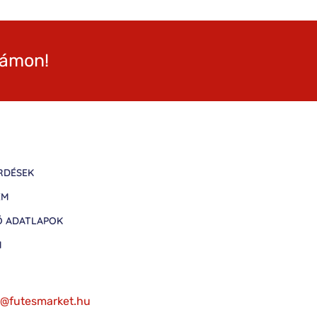
zámon!
RDÉSEK
EM
Ő ADATLAPOK
M
fo@futesmarket.hu