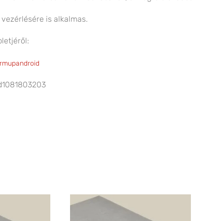
vezérlésére is alkalmas.
letjéről:
armupandroid
id1081803203