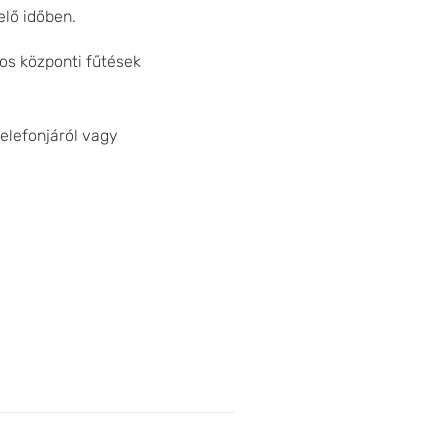
elő időben.
s központi fűtések
elefonjáról vagy