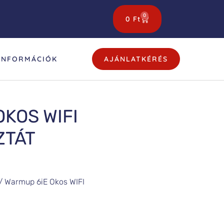
0
0
Ft
INFORMÁCIÓK
AJÁNLATKÉRÉS
KOS WIFI
ZTÁT
/ Warmup 6iE Okos WIFI