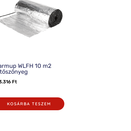
armup WLFH 10 m2
űtőszőnyeg
3.316
Ft
KOSÁRBA TESZEM