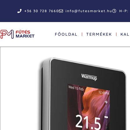
+36 30 728 7660
info@futesmarket.hu
H-P: 
FŐOLDAL
TERMÉKEK
KA