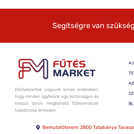
Segítségre van szükség
AJ
TE
AZ
Elkötelezettek vagyunk annak érdekében,
SZ
hogy minden ügyfelünk egy biztonságos és
B
hosszú távon megbízható fűtésrendszer
tulajdonosa lehessen.
Bemutatóterem: 2800 Tatabánya Tavasz