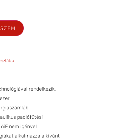
ESZEM
osztátok
chnológiával rendelkezik,
dszer
ergiaszámlák
aulikus padlófűtési
 6iE nem igényel
giákat alkalmazza a kívánt