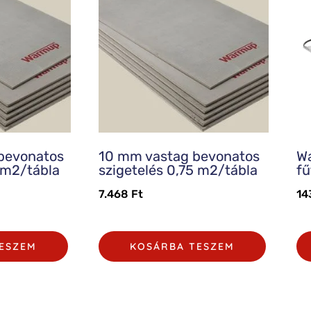
bevonatos
10 mm vastag bevonatos
W
5 m2/tábla
szigetelés 0,75 m2/tábla
f
7.468
Ft
14
ESZEM
KOSÁRBA TESZEM