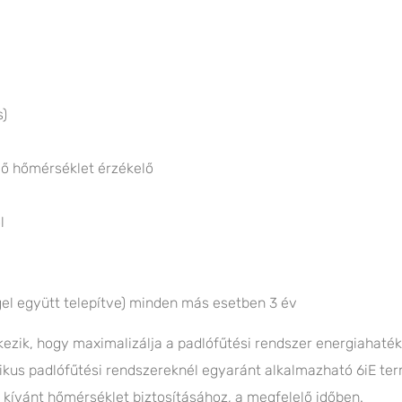
s)
gő hőmérséklet érzékelő
l
el együtt telepítve) minden más esetben 3 év
lkezik, hogy maximalizálja a padlófűtési rendszer energiahaté
ikus padlófűtési rendszereknél egyaránt alkalmazható 6iE te
 kívánt hőmérséklet biztosításához, a megfelelő időben.