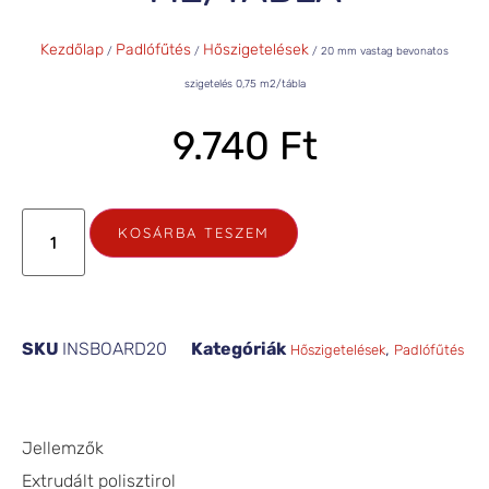
Kezdőlap
Padlófűtés
Hőszigetelések
/
/
/ 20 mm vastag bevonatos
szigetelés 0,75 m2/tábla
9.740
Ft
KOSÁRBA TESZEM
SKU
INSBOARD20
Kategóriák
,
Hőszigetelések
Padlófűtés
Jellemzők
Extrudált polisztirol