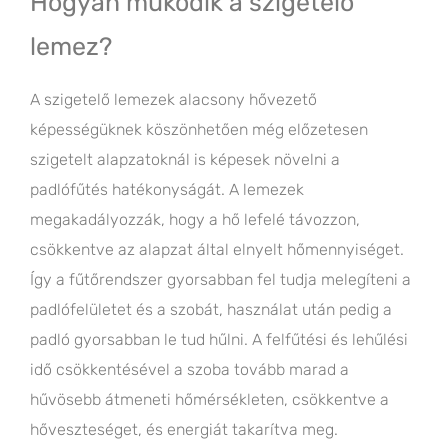
Hogyan működik a szigetelő
lemez?
A szigetelő lemezek alacsony hővezető
képességüknek köszönhetően még előzetesen
szigetelt alapzatoknál is képesek növelni a
padlófűtés hatékonyságát. A lemezek
megakadályozzák, hogy a hő lefelé távozzon,
csökkentve az alapzat által elnyelt hőmennyiséget.
Így a fűtőrendszer gyorsabban fel tudja melegíteni a
padlófelületet és a szobát, használat után pedig a
padló gyorsabban le tud hűlni. A felfűtési és lehűlési
idő csökkentésével a szoba tovább marad a
hűvösebb átmeneti hőmérsékleten, csökkentve a
hőveszteséget, és energiát takarítva meg.