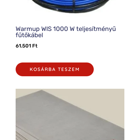
Warmup WIS 1000 W teljesítményű
fűtőkábel
61.501
Ft
KOSÁRBA TESZEM