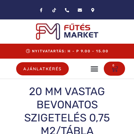
NYITVATARTÁS: H - P 9.00 - 15.00
0
AJÁNLATKÉRÉS
20 MM VASTAG
BEVONATOS
SZIGETELÉS 0,75
M2/TÁBLA