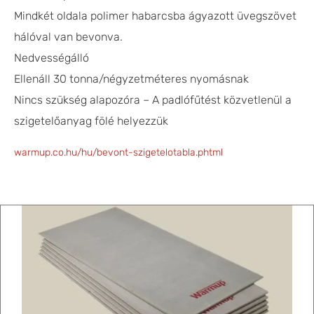
Mindkét oldala polimer habarcsba ágyazott üvegszövet
hálóval van bevonva.
Nedvességálló
Ellenáll 30 tonna/négyzetméteres nyomásnak
Nincs szükség alapozóra – A padlófűtést közvetlenül a
szigetelőanyag fölé helyezzük
warmup.co.hu/hu/bevont-szigetelotabla.phtml