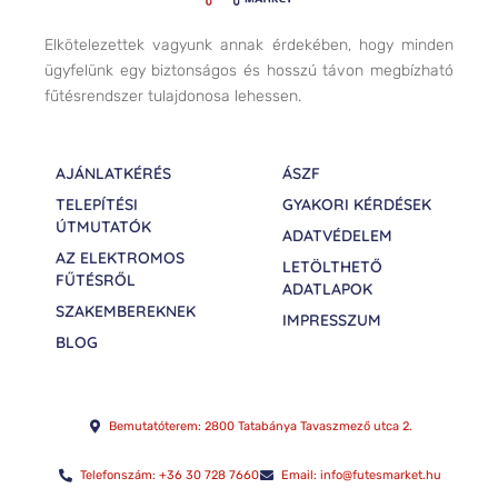
Elkötelezettek vagyunk annak érdekében, hogy minden
ügyfelünk egy biztonságos és hosszú távon megbízható
fűtésrendszer tulajdonosa lehessen.
AJÁNLATKÉRÉS
ÁSZF
TELEPÍTÉSI
GYAKORI KÉRDÉSEK
ÚTMUTATÓK
ADATVÉDELEM
AZ ELEKTROMOS
LETÖLTHETŐ
FŰTÉSRŐL
ADATLAPOK
SZAKEMBEREKNEK
IMPRESSZUM
BLOG
Bemutatóterem: 2800 Tatabánya Tavaszmező utca 2.
Telefonszám: +36 30 728 7660
Email: info@futesmarket.hu