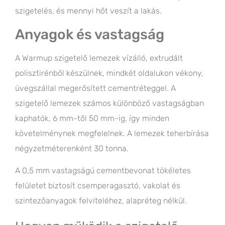
szigetelés, és mennyi hőt veszít a lakás.
Anyagok és vastagság
A Warmup szigetelő lemezek vízálló, extrudált
polisztirénből készülnek, mindkét oldalukon vékony,
üvegszállal megerősített cementréteggel. A
szigetelő lemezek számos különböző vastagságban
kaphatók, 6 mm-től 50 mm-ig, így minden
követelménynek megfelelnek. A lemezek teherbírása
négyzetméterenként 30 tonna.
A 0,5 mm vastagságú cementbevonat tökéletes
felületet biztosít csemperagasztó, vakolat és
szintezőanyagok felviteléhez, alapréteg nélkül.