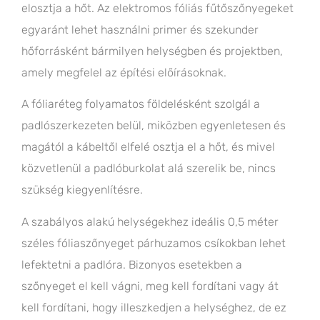
elosztja a hőt. Az elektromos fóliás fűtőszőnyegeket
egyaránt lehet használni primer és szekunder
hőforrásként bármilyen helységben és projektben,
amely megfelel az építési előírásoknak.
A fóliaréteg folyamatos földelésként szolgál a
padlószerkezeten belül, miközben egyenletesen és
magától a kábeltől elfelé osztja el a hőt, és mivel
közvetlenül a padlóburkolat alá szerelik be, nincs
szükség kiegyenlítésre.
A szabályos alakú helységekhez ideális 0,5 méter
széles fóliaszőnyeget párhuzamos csíkokban lehet
lefektetni a padlóra. Bizonyos esetekben a
szőnyeget el kell vágni, meg kell fordítani vagy át
kell fordítani, hogy illeszkedjen a helységhez, de ez