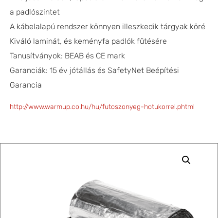
a padlószintet
A kábelalapú rendszer könnyen illeszkedik tárgyak köré
Kiváló laminát, és keményfa padlók fűtésére
Tanusítványok: BEAB és CE mark
Garanciák: 15 év jótállás és SafetyNet Beépítési
Garancia
http://www.warmup.co.hu/hu/futoszonyeg-hotukorrel.phtml