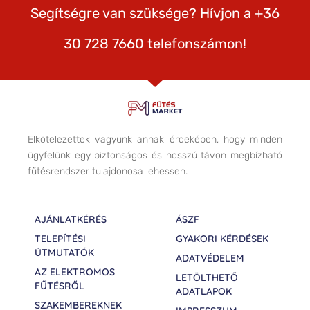
Segítségre van szüksége? Hívjon a +36
30 728 7660 telefonszámon!
Elkötelezettek vagyunk annak érdekében, hogy minden
ügyfelünk egy biztonságos és hosszú távon megbízható
fűtésrendszer tulajdonosa lehessen.
AJÁNLATKÉRÉS
ÁSZF
TELEPÍTÉSI
GYAKORI KÉRDÉSEK
ÚTMUTATÓK
ADATVÉDELEM
AZ ELEKTROMOS
LETÖLTHETŐ
FŰTÉSRŐL
ADATLAPOK
SZAKEMBEREKNEK