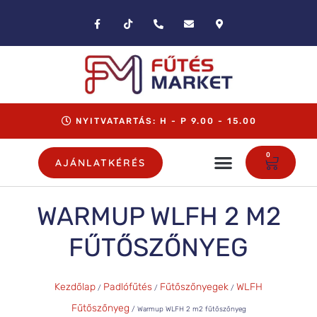
NYITVATARTÁS: H - P 9.00 - 15.00
0
AJÁNLATKÉRÉS
WARMUP WLFH 2 M2
FŰTŐSZŐNYEG
Kezdőlap
Padlófűtés
Fűtőszőnyegek
WLFH
/
/
/
Fűtőszőnyeg
/ Warmup WLFH 2 m2 fűtőszőnyeg