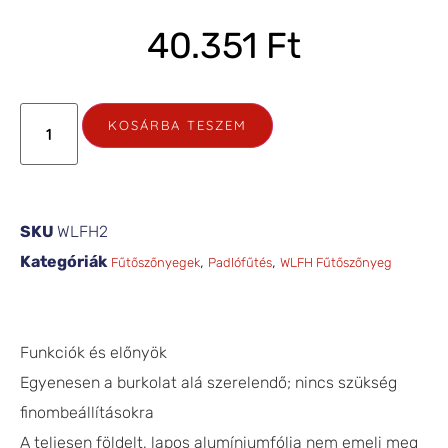
40.351
Ft
KOSÁRBA TESZEM
SKU
WLFH2
Kategóriák
,
,
Fűtőszőnyegek
Padlófűtés
WLFH Fűtőszőnyeg
Funkciók és előnyök
Egyenesen a burkolat alá szerelendő; nincs szükség
finombeállításokra
A teljesen földelt, lapos alumíniumfólia nem emeli meg