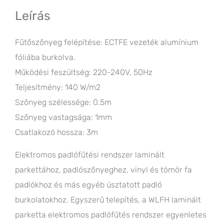
Leírás
Fűtőszőnyeg felépítése: ECTFE vezeték alumínium
fóliába burkolva.
Működési feszültség: 220-240V, 50Hz
Teljesítmény: 140 W/m2
Szőnyeg szélessége: 0.5m
Szőnyeg vastagsága: 1mm
Csatlakozó hossza: 3m
Elektromos padlófűtési rendszer laminált
parkettához, padlószőnyeghez, vinyl és tömör fa
padlókhoz és más egyéb úsztatott padló
burkolatokhoz. Egyszerű telepítés, a WLFH laminált
parketta elektromos padlófűtés rendszer egyenletes