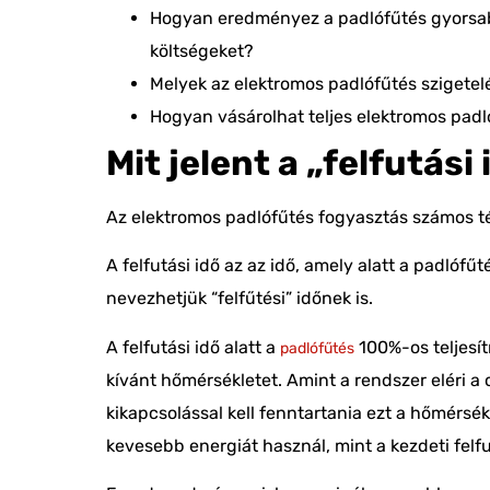
Hogyan eredményez a padlófűtés gyorsabb
költségeket?
Melyek az
elektromos padlófűtés szigetel
Hogyan vásárolhat teljes elektromos pad
Mit jelent a „felfutási
Az
elektromos padlófűtés fogyasztás
számos t
A felfutási idő az az idő, amely alatt a padlófűt
nevezhetjük “felfűtési” időnek is.
A felfutási idő alatt a
100%-os teljes
padlófűtés
kívánt hőmérsékletet. Amint a rendszer eléri a
kikapcsolással kell fenntartania ezt a hőmérsékl
kevesebb energiát használ
, mint a kezdeti felfu