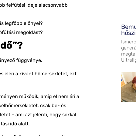
 felfűtési ideje alacsonyabb
és
legfőbb előnyei?
Bemut
hőszi
lófűtési megoldást?
Ismerd
 idő”?
generá
megtak
Ultrali
ényező függvénye.
és eléri a kívánt hőmérsékletet, ezt
ítményen működik
, amíg el nem éri a
 célhőmérsékletet, csak be- és
etet – ami azt jelenti, hogy sokkal
tási idő alatt.