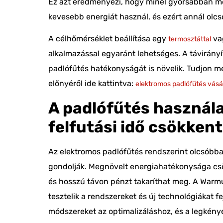
Ez azt eredményezi, hogy
minél gyorsabban
me
kevesebb energiát használ, és ezért annál olc
A célhőmérséklet beállítása egy
va
termosztáttal
alkalmazással egyaránt lehetséges. A távirány
padlófűtés hatékonyságát is növelik. Tudjon m
előnyéről ide kattintva:
elektromos padlófűtés vásá
A
padlófűtés használ
felfutási idő csökken
Az
elektromos padlófűtés
rendszerint
olcsóbba
gondolják. Megnövelt energiahatékonysága csö
és hosszú távon pénzt takaríthat meg. A Warmu
tesztelik a rendszereket és
új technológiákat
fe
módszereket az optimalizáláshoz, és a legkén