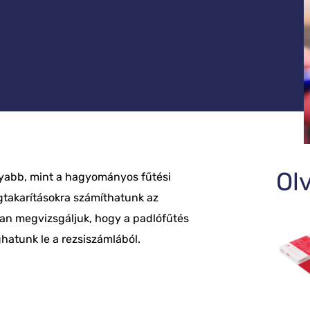
Ol
nyabb
, mint a hagyományos fűtési
gtakarításokra számíthatunk az
an megvizsgáljuk, hogy a padlófűtés
hatunk le a rezsiszámlából
.