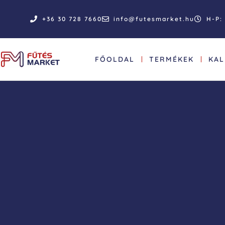
+36 30 728 7660
info@futesmarket.hu
H-P: 
FŐOLDAL
TERMÉKEK
KA