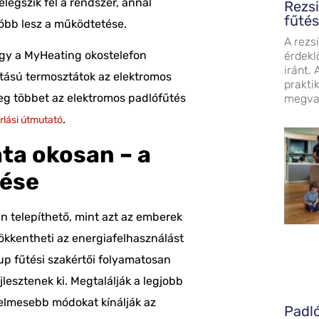
legszik fel a rendszer, annál
Rezs
fűtés
sóbb lesz a működtetése.
A rezs
gy a
MyHeating
okostelefon
érdekl
iránt.
ítású termosztátok az elektromos
prakti
eg többet az elektromos padlófűtés
megval
.
rlási útmutató
ata
okosan – a
tése
n telepíthető
, mint azt az emberek
kkentheti az energiafelhasználást
p fűtési szakértői folyamatosan
jlesztenek ki. Megtalálják a legjobb
yelmesebb módokat kínálják az
Padló