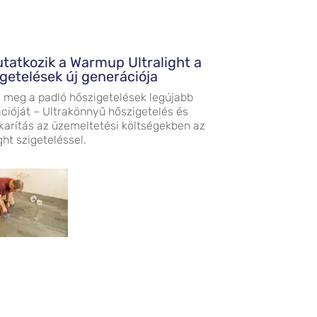
atkozik a Warmup Ultralight a
getelések új generációja
 meg a padló hőszigetelések legújabb
cióját – Ultrakönnyű hőszigetelés és
arítás az üzemeltetési költségekben az
ght szigeteléssel.