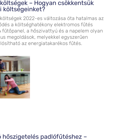
iköltségek – Hogyan csökkentsük
i költségeinket?
iköltségek 2022-es változása óta hatalmas az
ődés a költséghatékony elektromos fűtés
 A fűtőpanel, a hőszivattyú és a napelem olyan
kus megoldások, melyekkel egyszerűen
ósítható az energiatakarékos fűtés.
 hőszigetelés padlófűtéshez –