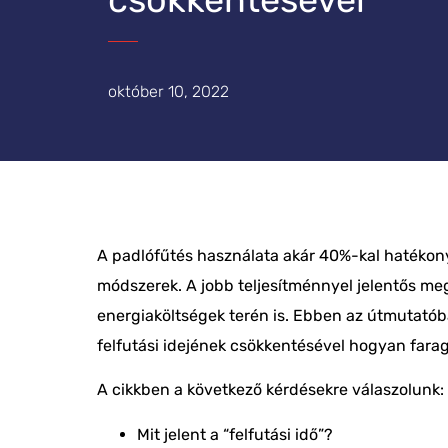
október 10, 2022
A
padlófűtés használata
akár
40%-kal hatéko
módszerek. A jobb teljesítménnyel jelentős me
energiaköltségek terén is. Ebben az útmutatób
felfutási idejének csökkentésével hogyan
farag
A cikkben a következő kérdésekre válaszolunk:
Mit jelent a “felfutási idő”?