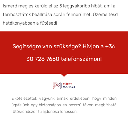
Ismerd meg és kerüld el az 5 leggyakoribb hibát, ami a
termosztátok beállítása során felmerülhet. Üzemeltesd
hatékonyabban a fűtésed!
Segítségre van szüksége? Hívjon a +36
30 728 7660 telefonszámon!
Elkötelezettek vagyunk annak érdekében, hogy minden
ügyfelünk egy biztonságos és hosszú távon megbízható
fűtésrendszer tulajdonosa lehessen.