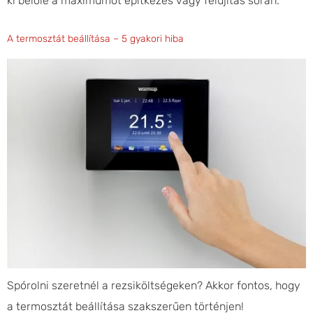
ki belőle a maximumot építkezés vagy felújítás során.
A termosztát beállítása – 5 gyakori hiba
Spórolni szeretnél a rezsiköltségeken? Akkor fontos, hogy
a termosztát beállítása szakszerűen történjen!