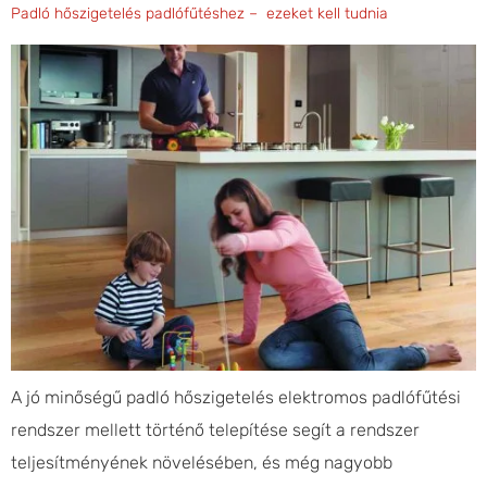
Padló hőszigetelés padlófűtéshez – ezeket kell tudnia
A jó minőségű padló hőszigetelés elektromos padlófűtési
rendszer mellett történő telepítése segít a rendszer
teljesítményének növelésében, és még nagyobb