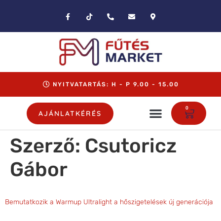
NYITVATARTÁS: H - P 9.00 - 15.00
0
AJÁNLATKÉRÉS
Szerző:
Csutoricz
Gábor
Bemutatkozik a Warmup Ultralight a hőszigetelések új generációja