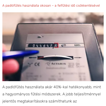
A padlófűtés használata okosan – a felfűtési idő csökkentésével
A padlófűtés használata akár 40%-kal hatékonyabb, mint
a hagyományos fűtési módszerek. A jobb teljesítménnyel
jelentős megtakarításokra számíthatunk az