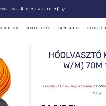
9:00 - 15:00
BEMUTATÓTEREM
LKULÁTOR
KIVITELEZÉS
KAPCSOLAT
BLOG
HÓOLVASZTÓ K
W/M) 70M 
/
/ Hóolv
Kezdőlap
Hó és Jégmentesítés
1750W