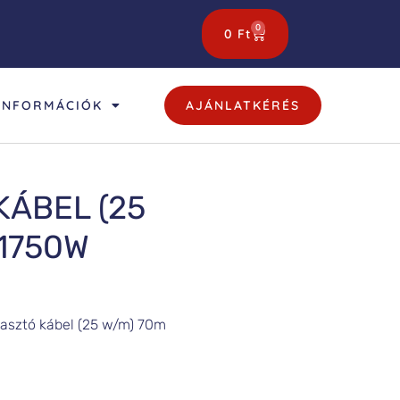
0
0
Ft
INFORMÁCIÓK
AJÁNLATKÉRÉS
ÁBEL (25
1750W
asztó kábel (25 w/m) 70m