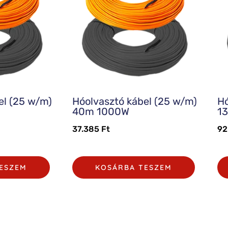
el (25 w/m)
Hóolvasztó kábel (25 w/m)
Hó
40m 1000W
1
37.385
Ft
92
ESZEM
KOSÁRBA TESZEM