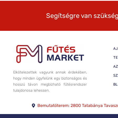
Segítségre van szükség
AJ
TE
AZ
Elkötelezettek vagyunk annak érdekében,
SZ
hogy minden ügyfelünk egy biztonságos és
B
hosszú távon megbízható fűtésrendszer
tulajdonosa lehessen.
Bemutatóterem: 2800 Tatabánya Tavasz