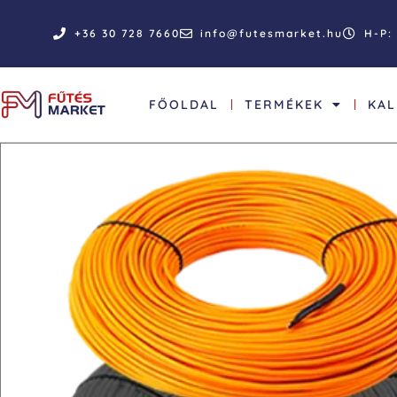
+36 30 728 7660
info@futesmarket.hu
H-P: 
FŐOLDAL
TERMÉKEK
KA