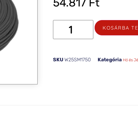
54.817
Ft
KOSÁRBA T
SKU
W25SM1750
Kategória
Hó és J