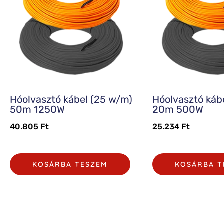
Hóolvasztó kábel (25 w/m)
Hóolvasztó káb
50m 1250W
20m 500W
40.805
Ft
25.234
Ft
KOSÁRBA TESZEM
KOSÁRBA T