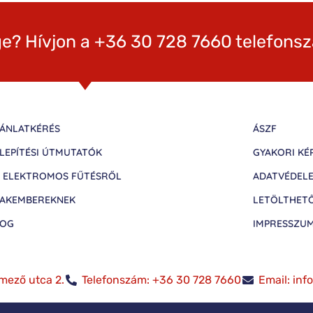
e? Hívjon a +36 30 728 7660 telefons
ÁNLATKÉRÉS
ÁSZF
LEPÍTÉSI ÚTMUTATÓK
GYAKORI KÉ
 ELEKTROMOS FŰTÉSRŐL
ADATVÉDEL
AKEMBEREKNEK
LETÖLTHET
LOG
IMPRESSZU
mező utca 2.
Telefonszám: +36 30 728 7660
Email: in