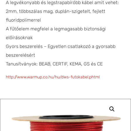
A legvékonyabb és legstrapabíróbb kábel amit vehet:
2mm, többszálas mag, duplán-szigetelt, fejlett
fluoridpolimerrel
A fűtőelem megfelel a legmagasabb biztonsági
előírásoknak
Gyors beszerelés – Egyetlen csatlakozó a gyorsabb
beszerelésért
Tanusítványok: BEAB, CERTIF, KEMA, GS és CE
http://www.warmup.co.hu/hu/dws-futokabel.phtml