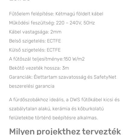
Fűtőelem felépítése: Kétmagú földelt kábel
Működési feszültség: 220 – 240V, 50Hz
Kábel vastagsága: 2mm
Belső szigetelés: ECTFE
Külső szigetelés: ECTFE
A fűtőszál teljesítménye:150 W/m2
Bekötő vezeték hossza: 3m
Garanciák: Élettartam szavatosság és SafetyNet
beszerelési garancia
A fürdőszobákhoz ideális, a DWS fűtőkábel kicsi és
szabálytalan alakú, kerámia és kőburkolatú
felületekbe történő beépítésre alkalmas.
Milyen projekthez tervezték