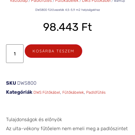
Kezdőlap
Padlófűtés
Fűtőkábelek
DWS Fűtőkábel
/
/
/
/ Warmup
DWS800 fűtővezeték 4,5-5,9 m2 helyiségekhez
98.443
Ft
KOSÁRBA TESZEM
SKU
DWS800
Kategóriák
,
,
DWS Fűtőkábel
Fűtőkábelek
Padlófűtés
Tulajdonságok és előnyök
Az ulta-vékony fűtőelem nem emeli meg a padlószintet