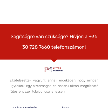
Segítségre van szüksége? Hívjon a +36
30 728 7660 telefonszámon!
Elkötelezettek vagyunk annak érdekében, hogy minden
ügyfelünk egy biztonságos és hosszú távon megbízható
fűtésrendszer tulajdonosa lehessen.