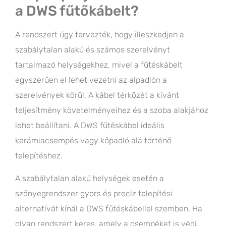
a DWS fűtőkábelt?
A rendszert úgy tervezték, hogy illeszkedjen a
szabálytalan alakú és számos szerelvényt
tartalmazó helységekhez, mivel a fűtéskábelt
egyszerűen el lehet vezetni az alpadlón a
szerelvények körül. A kábel térközét a kívánt
teljesítmény követelményeihez és a szoba alakjához
lehet beállítani. A DWS fűtéskábel ideális
kerámiacsempés vagy kőpadló alá történő
telepítéshez.
A szabálytalan alakú helységek esetén a
szőnyegrendszer gyors és precíz telepítési
alternatívát kínál a DWS fűtéskábellel szemben. Ha
olyan rendszert keres, amely a csempéket is védi,