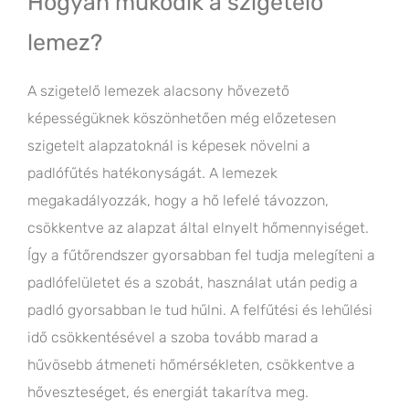
Hogyan működik a szigetelő
lemez?
A szigetelő lemezek alacsony hővezető
képességüknek köszönhetően még előzetesen
szigetelt alapzatoknál is képesek növelni a
padlófűtés hatékonyságát. A lemezek
megakadályozzák, hogy a hő lefelé távozzon,
csökkentve az alapzat által elnyelt hőmennyiséget.
Így a fűtőrendszer gyorsabban fel tudja melegíteni a
padlófelületet és a szobát, használat után pedig a
padló gyorsabban le tud hűlni. A felfűtési és lehűlési
idő csökkentésével a szoba tovább marad a
hűvösebb átmeneti hőmérsékleten, csökkentve a
hőveszteséget, és energiát takarítva meg.