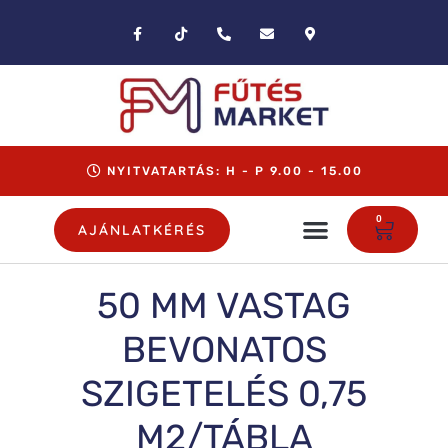
NYITVATARTÁS: H - P 9.00 - 15.00
0
AJÁNLATKÉRÉS
50 MM VASTAG
BEVONATOS
SZIGETELÉS 0,75
M2/TÁBLA