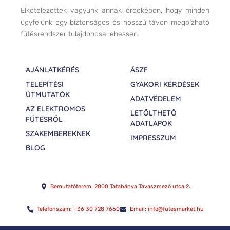
Elkötelezettek vagyunk annak érdekében, hogy minden
ügyfelünk egy biztonságos és hosszú távon megbízható
fűtésrendszer tulajdonosa lehessen.
AJÁNLATKÉRÉS
ÁSZF
TELEPÍTÉSI
GYAKORI KÉRDÉSEK
ÚTMUTATÓK
ADATVÉDELEM
AZ ELEKTROMOS
LETÖLTHETŐ
FŰTÉSRŐL
ADATLAPOK
SZAKEMBEREKNEK
IMPRESSZUM
BLOG
Bemutatóterem: 2800 Tatabánya Tavaszmező utca 2.
Telefonszám: +36 30 728 7660
Email: info@futesmarket.hu