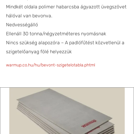
Mindkét oldala polimer habarcsba ágyazott üvegszövet
hálóval van bevonva.
Nedvességálló
Ellenáll 30 tonna/négyzetméteres nyomásnak
Nincs szükség alapozóra – A padlófűtést közvetlenül a
szigetelőanyag fölé helyezzük
warmup.co.hu/hu/bevont-szigetelotabla.phtml