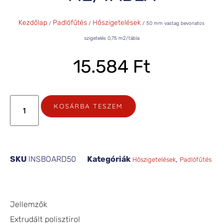
Kezdőlap
Padlófűtés
Hőszigetelések
/
/
/ 50 mm vastag bevonatos
szigetelés 0,75 m2/tábla
15.584
Ft
KOSÁRBA TESZEM
SKU
INSBOARD50
Kategóriák
,
Hőszigetelések
Padlófűtés
Jellemzők
Extrudált polisztirol