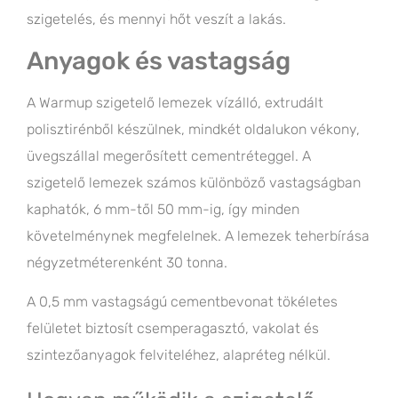
szigetelés, és mennyi hőt veszít a lakás.
Anyagok és vastagság
A Warmup szigetelő lemezek vízálló, extrudált
polisztirénből készülnek, mindkét oldalukon vékony,
üvegszállal megerősített cementréteggel. A
szigetelő lemezek számos különböző vastagságban
kaphatók, 6 mm-től 50 mm-ig, így minden
követelménynek megfelelnek. A lemezek teherbírása
négyzetméterenként 30 tonna.
A 0,5 mm vastagságú cementbevonat tökéletes
felületet biztosít csemperagasztó, vakolat és
szintezőanyagok felviteléhez, alapréteg nélkül.