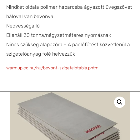
Mindkét oldala polimer habarcsba ágyazott üvegszövet
hálóval van bevonva.
Nedvességálló
Ellenáll 30 tonna/négyzetméteres nyomásnak
Nincs szükség alapozóra – A padlófűtést közvetlenül a
szigetelőanyag fölé helyezzük
warmup.co.hu/hu/bevont-szigetelotabla.phtml