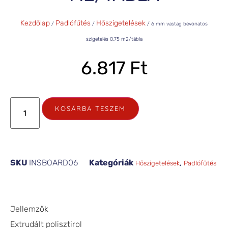
Kezdőlap
Padlófűtés
Hőszigetelések
/
/
/ 6 mm vastag bevonatos
szigetelés 0,75 m2/tábla
6.817
Ft
KOSÁRBA TESZEM
SKU
INSBOARD06
Kategóriák
,
Hőszigetelések
Padlófűtés
Jellemzők
Extrudált polisztirol