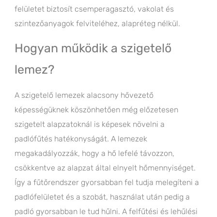
felületet biztosít csemperagasztó, vakolat és
szintezőanyagok felviteléhez, alapréteg nélkül.
Hogyan működik a szigetelő
lemez?
A szigetelő lemezek alacsony hővezető
képességüknek köszönhetően még előzetesen
szigetelt alapzatoknál is képesek növelni a
padlófűtés hatékonyságát. A lemezek
megakadályozzák, hogy a hő lefelé távozzon,
csökkentve az alapzat által elnyelt hőmennyiséget.
Így a fűtőrendszer gyorsabban fel tudja melegíteni a
padlófelületet és a szobát, használat után pedig a
padló gyorsabban le tud hűlni. A felfűtési és lehűlési