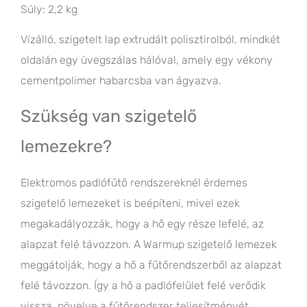
Súly: 2,2 kg
Vízálló, szigetelt lap extrudált polisztirolból, mindkét
oldalán egy üvegszálas hálóval, amely egy vékony
cementpolimer habarcsba van ágyazva.
Szükség van szigetelő
lemezekre?
Elektromos padlófűtő rendszereknél érdemes
szigetelő lemezeket is beépíteni, mivel ezek
megakadályozzák, hogy a hő egy része lefelé, az
alapzat felé távozzon. A Warmup szigetelő lemezek
meggátolják, hogy a hő a fűtőrendszerből az alapzat
felé távozzon. Így a hő a padlófelület felé verődik
vissza, növelve a fűtőrendszer teljesítményét.