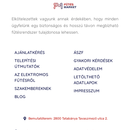
Elkötelezettek vagyunk annak érdekében, hogy minden
ügyfelünk egy biztonságos és hosszú távon megbízható
fűtésrendszer tulajdonosa lehessen.
AJÁNLATKÉRÉS
ÁSZF
TELEPÍTÉSI
GYAKORI KÉRDÉSEK
ÚTMUTATÓK
ADATVÉDELEM
AZ ELEKTROMOS
LETÖLTHETŐ
FŰTÉSRŐL
ADATLAPOK
SZAKEMBEREKNEK
IMPRESSZUM
BLOG
Bemutatóterem: 2800 Tatabánya Tavaszmező utca 2.