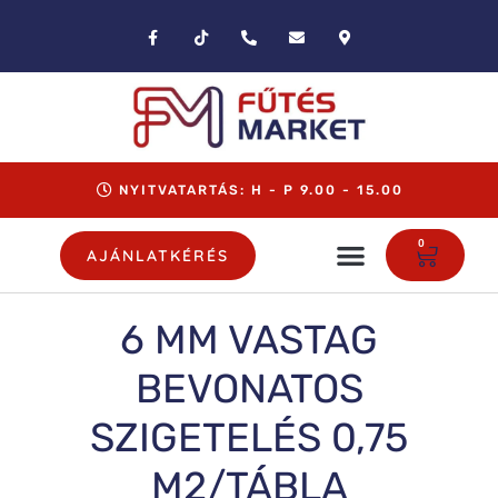
NYITVATARTÁS: H - P 9.00 - 15.00
0
AJÁNLATKÉRÉS
6 MM VASTAG
BEVONATOS
SZIGETELÉS 0,75
M2/TÁBLA