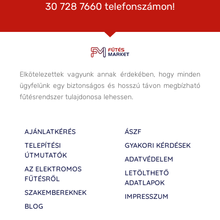
30 728 7660 telefonszámon!
Elkötelezettek vagyunk annak érdekében, hogy minden
ügyfelünk egy biztonságos és hosszú távon megbízható
fűtésrendszer tulajdonosa lehessen.
AJÁNLATKÉRÉS
ÁSZF
TELEPÍTÉSI
GYAKORI KÉRDÉSEK
ÚTMUTATÓK
ADATVÉDELEM
AZ ELEKTROMOS
LETÖLTHETŐ
FŰTÉSRŐL
ADATLAPOK
SZAKEMBEREKNEK
IMPRESSZUM
BLOG