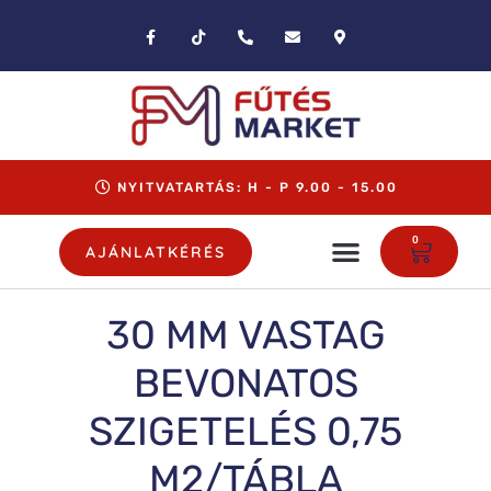
NYITVATARTÁS: H - P 9.00 - 15.00
0
AJÁNLATKÉRÉS
30 MM VASTAG
BEVONATOS
SZIGETELÉS 0,75
M2/TÁBLA