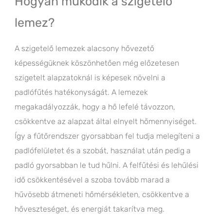
Hogyan működik a szigetelő
lemez?
A szigetelő lemezek alacsony hővezető
képességüknek köszönhetően még előzetesen
szigetelt alapzatoknál is képesek növelni a
padlófűtés hatékonyságát. A lemezek
megakadályozzák, hogy a hő lefelé távozzon,
csökkentve az alapzat által elnyelt hőmennyiséget.
Így a fűtőrendszer gyorsabban fel tudja melegíteni a
padlófelületet és a szobát, használat után pedig a
padló gyorsabban le tud hűlni. A felfűtési és lehűlési
idő csökkentésével a szoba tovább marad a
hűvösebb átmeneti hőmérsékleten, csökkentve a
hőveszteséget, és energiát takarítva meg.