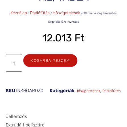
Kezdőlap
Padlófűtés
Hőszigetelések
/
/
/ 30 mm vastag bevonatos
szigetelés 0,75 m2/tábla
12.013
Ft
KOSÁRBA TESZEM
SKU
INSBOARD30
Kategóriák
,
Hőszigetelések
Padlófűtés
Jellemzők
Extrudált polisztirol