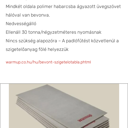
Mindkét oldala polimer habarcsba ágyazott üvegszövet
hálóval van bevonva.
Nedvességálló
Ellenáll 30 tonna/négyzetméteres nyomásnak
Nincs szükség alapozóra – A padlófűtést közvetlenül a
szigetelőanyag fölé helyezzük
warmup.co.hu/hu/bevont-szigetelotabla.phtml