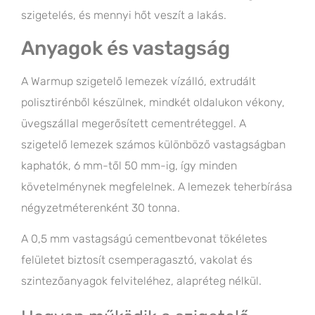
szigetelés, és mennyi hőt veszít a lakás.
Anyagok és vastagság
A Warmup szigetelő lemezek vízálló, extrudált
polisztirénből készülnek, mindkét oldalukon vékony,
üvegszállal megerősített cementréteggel. A
szigetelő lemezek számos különböző vastagságban
kaphatók, 6 mm-től 50 mm-ig, így minden
követelménynek megfelelnek. A lemezek teherbírása
négyzetméterenként 30 tonna.
A 0,5 mm vastagságú cementbevonat tökéletes
felületet biztosít csemperagasztó, vakolat és
szintezőanyagok felviteléhez, alapréteg nélkül.