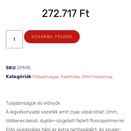
272.717
Ft
KOSÁRBA TESZEM
SKU
SPM15
Kategóriák
,
,
Fűtőszőnyegek
Padlófűtés
SPM Fűtőszőnyeg
Tulajdonságok és előnyök
A legvékonyabb vezeték amit csak vásárolhat: 2mm,
többeres belső, duplán-szigetelt fejlett fluoropolimerrel.
Erős üvegszálas háló az extra tartósságért, és szuper-