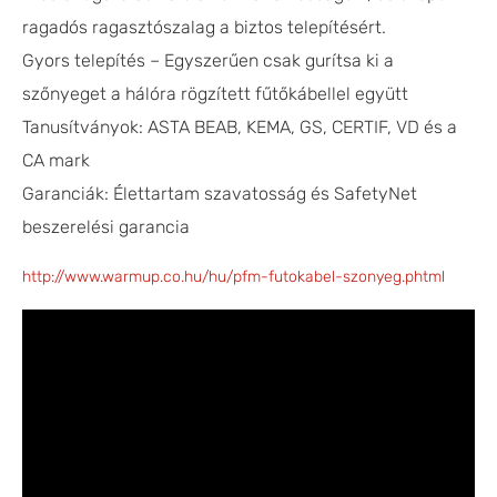
ragadós ragasztószalag a biztos telepítésért.
Gyors telepítés – Egyszerűen csak gurítsa ki a
szőnyeget a hálóra rögzített fűtőkábellel együtt
Tanusítványok: ASTA BEAB, KEMA, GS, CERTIF, VD és a
CA mark
Garanciák: Élettartam szavatosság és SafetyNet
beszerelési garancia
http://www.warmup.co.hu/hu/pfm-futokabel-szonyeg.phtml