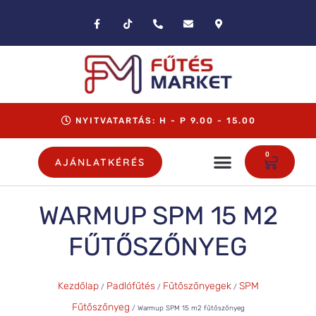
NYITVATARTÁS: H - P 9.00 - 15.00
0
AJÁNLATKÉRÉS
WARMUP SPM 15 M2
FŰTŐSZŐNYEG
Kezdőlap
Padlófűtés
Fűtőszőnyegek
SPM
/
/
/
Fűtőszőnyeg
/ Warmup SPM 15 m2 fűtőszőnyeg