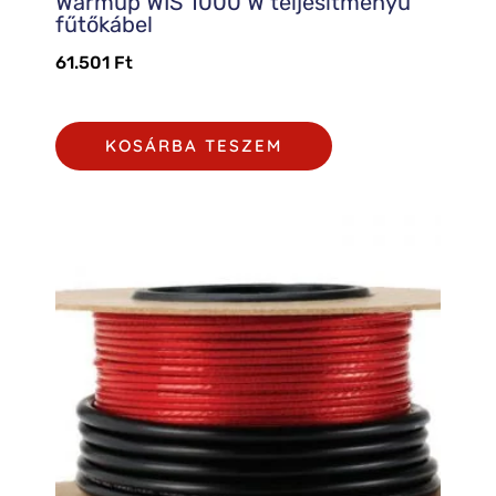
Warmup WIS 1000 W teljesítményű
fűtőkábel
61.501
Ft
KOSÁRBA TESZEM