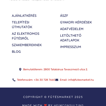
AJÁNLATKÉRÉS
ÁSZF
TELEPÍTÉSI
GYAKORI KÉRDÉSEK
ÚTMUTATÓK
ADATVÉDELEM
AZ ELEKTROMOS
LETÖLTHETŐ
FŰTÉSRŐL
ADATLAPOK
SZAKEMBEREKNEK
IMPRESSZUM
BLOG
Bemutatóterem: 2800 Tatabánya Tavaszmező utca 2.
Telefonszám: +36 30 728 7660
Email: info@futesmarket.hu
COPYRIGHT © FŰTÉSMARKET 2025
MADE WITH
BY
HEIMCONSULTING