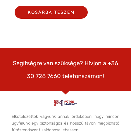
KOSÁRBA TESZEM
Segítségre van szüksége? Hívjon a +36
30 728 7660 telefonszámon!
Elkötelezettek vagyunk annak érdekében, hogy minden
ügyfelünk egy biztonságos és hosszú távon megbízható
fűtésrendszer tulajdonosa lehessen.