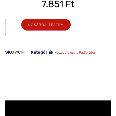
7.851
Ft
KOSÁRBA TESZEM
SKU
WCI-1
Kategóriák
,
Hőszigetelések
Padlófűtés