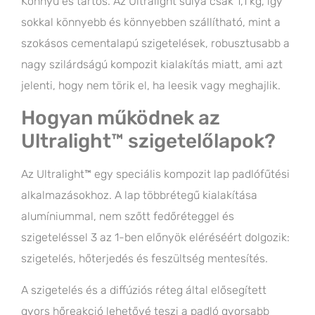
Könnyű és tartós. Az Ultralight súlya csak 1,1 kg, így
sokkal könnyebb és könnyebben szállítható, mint a
szokásos cementalapú szigetelések, robusztusabb a
nagy szilárdságú kompozit kialakítás miatt, ami azt
jelenti, hogy nem törik el, ha leesik vagy meghajlik.
Hogyan működnek az
Ultralight™ szigetelőlapok?
Az Ultralight™ egy speciális kompozit lap padlófűtési
alkalmazásokhoz. A lap többrétegű kialakítása
alumíniummal, nem szőtt fedőréteggel és
szigeteléssel 3 az 1-ben előnyök eléréséért dolgozik:
szigetelés, hőterjedés és feszültség mentesítés.
A szigetelés és a diffúziós réteg által elősegített
gyors hőreakció lehetővé teszi a padló gyorsabb