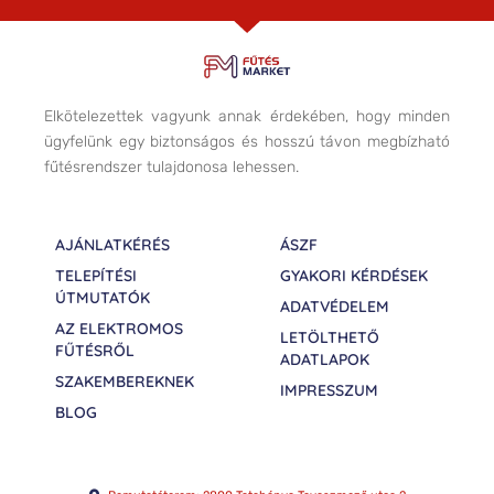
Elkötelezettek vagyunk annak érdekében, hogy minden
ügyfelünk egy biztonságos és hosszú távon megbízható
fűtésrendszer tulajdonosa lehessen.
AJÁNLATKÉRÉS
ÁSZF
TELEPÍTÉSI
GYAKORI KÉRDÉSEK
ÚTMUTATÓK
ADATVÉDELEM
AZ ELEKTROMOS
LETÖLTHETŐ
FŰTÉSRŐL
ADATLAPOK
SZAKEMBEREKNEK
IMPRESSZUM
BLOG