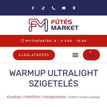
NYITVATARTÁS: H - P 9.00 - 15.00
0
AJÁNLATKÉRÉS
WARMUP ULTRALIGHT
SZIGETELÉS
Kezdőlap
Padlófűtés
Hőszigetelések
/
/
/ WARMUP Ultralight szigetelés