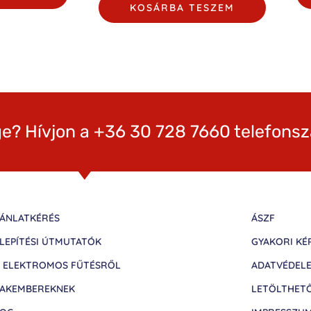
KOSÁRBA TESZEM
e? Hívjon a +36 30 728 7660 telefons
ÁNLATKÉRÉS
ÁSZF
LEPÍTÉSI ÚTMUTATÓK
GYAKORI KÉ
 ELEKTROMOS FŰTÉSRŐL
ADATVÉDEL
AKEMBEREKNEK
LETÖLTHET