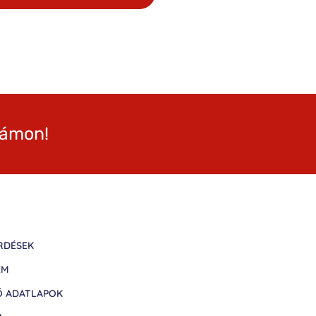
zámon!
RDÉSEK
EM
Ő ADATLAPOK