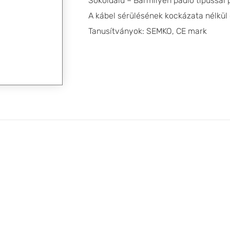
Sokoldalú – Bármilyen padló típussal 
A kábel sérülésének kockázata nélkül
Tanusítványok: SEMKO, CE mark