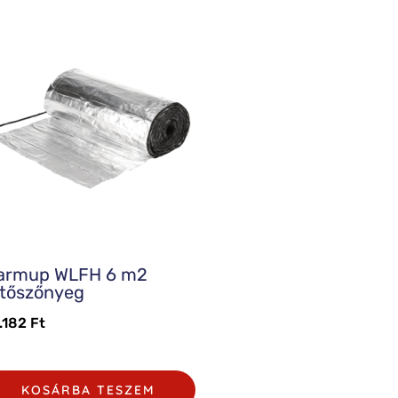
armup WLFH 6 m2
űtőszőnyeg
.182
Ft
KOSÁRBA TESZEM