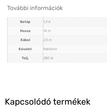
További információk
Betáp
1,3 A
Hossz
14 m
Kábel
2,5 m
Készlet
Raktáron
Telj.
280 W
Kapcsolódó termékek