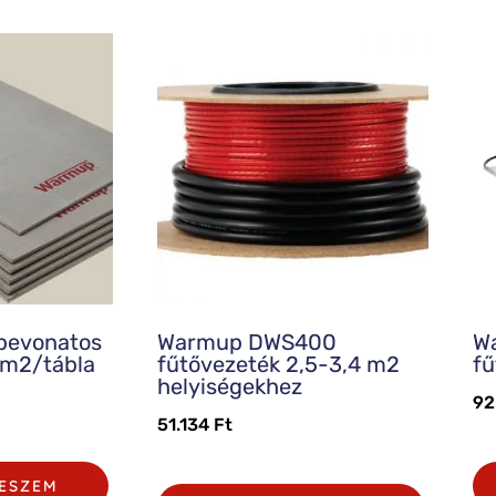
bevonatos
Warmup DWS400
W
5 m2/tábla
fűtővezeték 2,5-3,4 m2
f
helyiségekhez
92
51.134
Ft
ESZEM