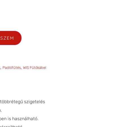
ESZEM
,
,
k
Padlófűtés
WIS Fűtőkábel
többrétegű szigetelés
.
ben is használható.