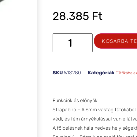
28.385
Ft
KOSÁRBA T
SKU
WIS280
Kategóriák
Fűtőkábele
Funkciók és előnyök
Strapabíró – A 6mm vastag fűtőkábel 
védi, és fém árnyékolással van ellátva
A földelésnek hála nedves helyiségek