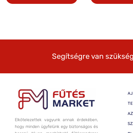
Segítségre van szükség
AJ
TE
AZ
Elkötelezettek vagyunk annak érdekében,
SZ
hogy minden ügyfelünk egy biztonságos és