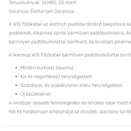
Tanusítványok: SEMKO, CE mark
Garancia: Élettartam Garancia
A WIS fűtőkábel az esztrich padlóba történő beépítésre ké
problémát. Alkalmas szinte bármilyen padlóburkolatra, és i
bármilyen padlóburkolattal borítható, és kiválóan alkalm
A Warmup WIS fűtőkábel bármilyen padlóburkolattal borít
Minden burkolat típushoz
Kis és nagyméretű helyiségekben
Szabályos és szabálytalan alakú helyiségekben
Új épületeknél
A rendszer lassabb felmelegedési és lehűlési ideje miatt
hőt és hatékonyan kihasználja az olcsóbb, alacsony tarifá