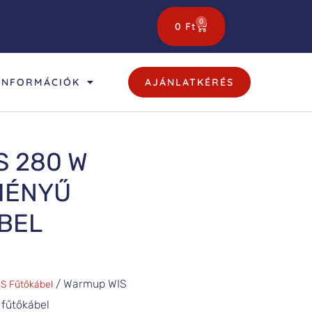
0
0
Ft
INFORMÁCIÓK
AJÁNLATKÉRÉS
S 280 W
MÉNYŰ
BEL
/ Warmup WIS
S Fűtőkábel
 fűtőkábel