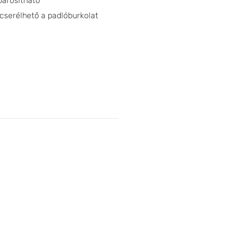
párosítható
 cserélhető a padlóburkolat