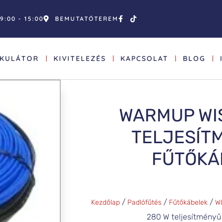
9:00 - 15:00
BEMUTATÓTEREM
LKULÁTOR
KIVITELEZÉS
KAPCSOLAT
BLOG
WARMUP WI
TELJESÍT
FŰTŐKÁ
/
/
/
Kezdőlap
Padlófűtés
Fűtőkábelek
WI
280 W teljesítményű