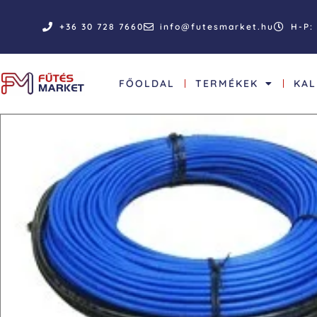
+36 30 728 7660
info@futesmarket.hu
H-P: 
FŐOLDAL
TERMÉKEK
KA