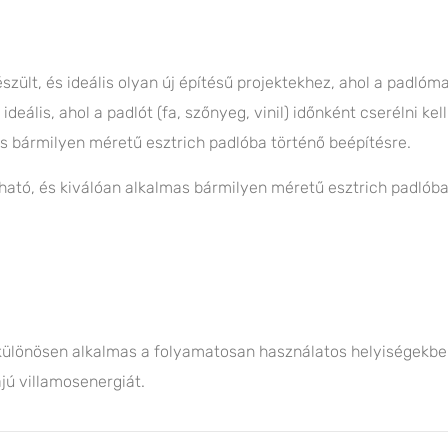
szült, és ideális olyan új építésű projektekhez, ahol a padló
deális, ahol a padlót (fa, szőnyeg, vinil) időnként cserélni ke
as bármilyen méretű esztrich padlóba történő beépítésre.
ható, és kiválóan alkalmas bármilyen méretű esztrich padlóba
 különösen alkalmas a folyamatosan használatos helyiségekben,
jú villamosenergiát.