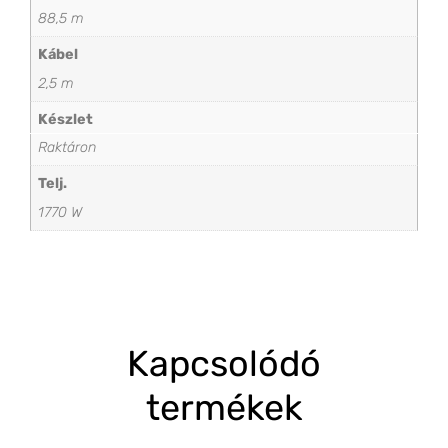
88,5 m
Kábel
2,5 m
Készlet
Raktáron
Telj.
1770 W
Kapcsolódó
termékek