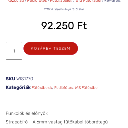
Kezdőlap
Padlófűtés
Fűtőkábelek
WIS Fűtőkábel
/
/
/
/ Warmup WIS
1770 W teljesítményű fűtőkábel
92.250
Ft
KOSÁRBA TESZEM
SKU
WIS1770
Kategóriák
,
,
Fűtőkábelek
Padlófűtés
WIS Fűtőkábel
Funkciók és előnyök
Strapabíró – A 6mm vastag fűtőkábel többrétegű