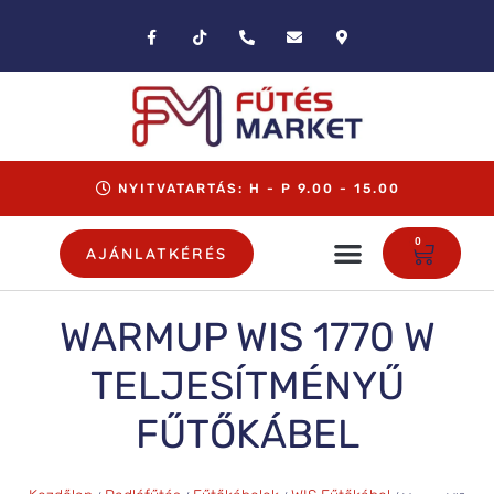
NYITVATARTÁS: H - P 9.00 - 15.00
0
AJÁNLATKÉRÉS
WARMUP WIS 1770 W
TELJESÍTMÉNYŰ
FŰTŐKÁBEL