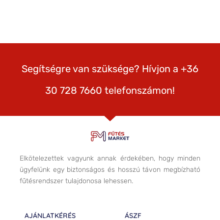
Segítségre van szüksége? Hívjon a +36
30 728 7660 telefonszámon!
Elkötelezettek vagyunk annak érdekében, hogy minden
ügyfelünk egy biztonságos és hosszú távon megbízható
fűtésrendszer tulajdonosa lehessen.
AJÁNLATKÉRÉS
ÁSZF