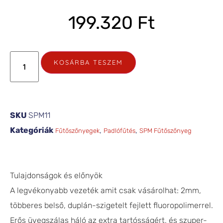
199.320
Ft
KOSÁRBA TESZEM
SKU
SPM11
Kategóriák
,
,
Fűtőszőnyegek
Padlófűtés
SPM Fűtőszőnyeg
Tulajdonságok és előnyök
A legvékonyabb vezeték amit csak vásárolhat: 2mm,
többeres belső, duplán-szigetelt fejlett fluoropolimerrel.
Erős üvegszálas háló az extra tartósságért, és szuper-