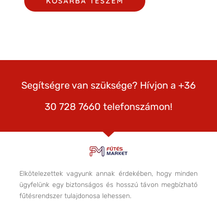
KOSÁRBA TESZEM
Segítségre van szüksége? Hívjon a +36
30 728 7660 telefonszámon!
Elkötelezettek vagyunk annak érdekében, hogy minden
ügyfelünk egy biztonságos és hosszú távon megbízható
fűtésrendszer tulajdonosa lehessen.