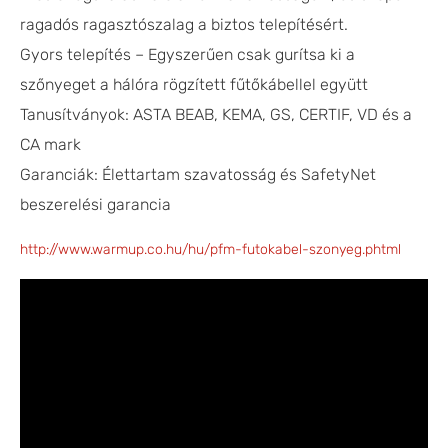
ragadós ragasztószalag a biztos telepítésért.
Gyors telepítés – Egyszerűen csak gurítsa ki a
szőnyeget a hálóra rögzített fűtőkábellel együtt
Tanusítványok: ASTA BEAB, KEMA, GS, CERTIF, VD és a
CA mark
Garanciák: Élettartam szavatosság és SafetyNet
beszerelési garancia
http://www.warmup.co.hu/hu/pfm-futokabel-szonyeg.phtml