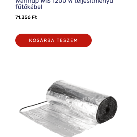
Warmup WIS 1200 W teljesítményű
fűtőkábel
71.356
Ft
KOSÁRBA TESZEM