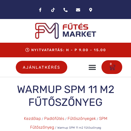
NYITVATARTÁS: H - P 9.00 - 15.00
0
AJÁNLATKÉRÉS
WARMUP SPM 11 M2
FŰTŐSZŐNYEG
Kezdőlap
Padlófűtés
Fűtőszőnyegek
SPM
/
/
/
Fűtőszőnyeg
/ Warmup SPM 11 m2 fűtőszőnyeg