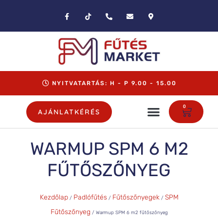
NYITVATARTÁS: H - P 9.00 - 15.00
0
AJÁNLATKÉRÉS
WARMUP SPM 6 M2
FŰTŐSZŐNYEG
Kezdőlap
Padlófűtés
Fűtőszőnyegek
SPM
/
/
/
Fűtőszőnyeg
/ Warmup SPM 6 m2 fűtőszőnyeg