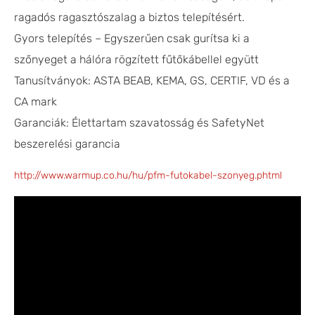
ragadós ragasztószalag a biztos telepítésért.
Gyors telepítés – Egyszerűen csak gurítsa ki a
szőnyeget a hálóra rögzített fűtőkábellel együtt
Tanusítványok: ASTA BEAB, KEMA, GS, CERTIF, VD és a
CA mark
Garanciák: Élettartam szavatosság és SafetyNet
beszerelési garancia
http://www.warmup.co.hu/hu/pfm-futokabel-szonyeg.phtml