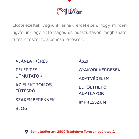
Elkötelezettek vagyunk annak érdekében, hogy minden
ügyfelünk egy biztonságos és hosszú távon megbízható
fűtésrendszer tulajdonosa lehessen.
AJÁNLATKÉRÉS
ÁSZF
TELEPÍTÉSI
GYAKORI KÉRDÉSEK
ÚTMUTATÓK
ADATVÉDELEM
AZ ELEKTROMOS
LETÖLTHETŐ
FŰTÉSRŐL
ADATLAPOK
SZAKEMBEREKNEK
IMPRESSZUM
BLOG
Bemutatóterem: 2800 Tatabánya Tavaszmező utca 2.