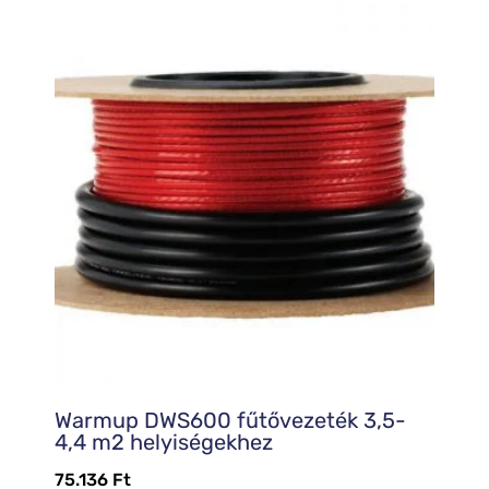
Warmup DWS600 fűtővezeték 3,5-
4,4 m2 helyiségekhez
75.136
Ft