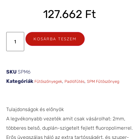
127.662
Ft
KOSÁRBA TESZEM
SKU
SPM6
Kategóriák
,
,
Fűtőszőnyegek
Padlófűtés
SPM Fűtőszőnyeg
Tulajdonságok és előnyök
A legvékonyabb vezeték amit csak vásárolhat: 2mm,
többeres belső, duplán-szigetelt fejlett fluoropolimerrel.
Erős üvegszálas háló az extra tartósságért, és szuper-